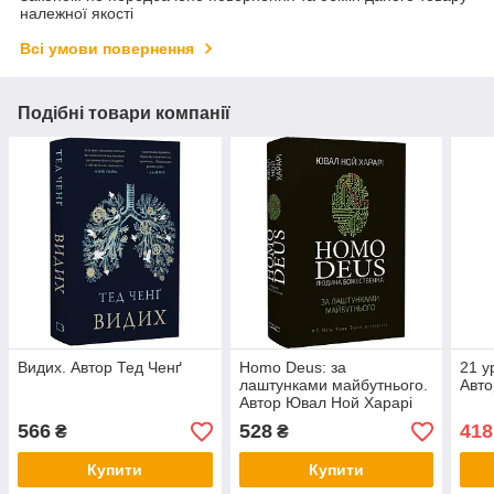
належної якості
Всі умови повернення
Подібні товари компанії
Видих. Автор Тед Ченґ
Homo Deus: за
21 у
лаштунками майбутнього.
Авто
Автор Ювал Ной Харарі
566
528
418
₴
₴
Купити
Купити