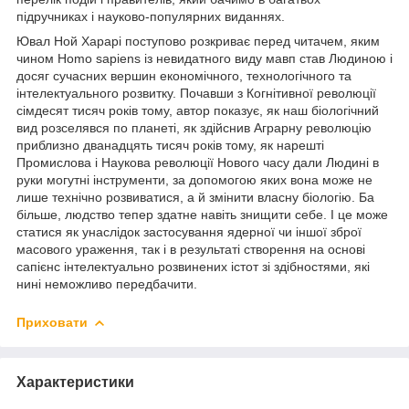
підручниках і науково-популярних виданнях.
Ювал Ной Харарі поступово розкриває перед читачем, яким
чином Homo sapiens із невидатного виду мавп став Людиною і
досяг сучасних вершин економічного, технологічного та
інтелектуального розвитку. Почавши з Когнітивної революції
сімдесят тисяч років тому, автор показує, як наш біологічний
вид розселявся по планеті, як здійснив Аграрну революцію
приблизно дванадцять тисяч років тому, як нарешті
Промислова і Наукова революції Нового часу дали Людині в
руки могутні інструменти, за допомогою яких вона може не
лише технічно розвиватися, а й змінити власну біологію. Ба
більше, людство тепер здатне навіть знищити себе. І це може
статися як унаслідок застосування ядерної чи іншої зброї
масового ураження, так і в результаті створення на основі
сапієнс інтелектуально розвинених істот зі здібностями, які
нині неможливо передбачити.
Приховати
Характеристики