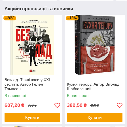
Акційні пропозиції та новинки
–20%
–15%
Безлад. Тяжкі часи у ХХІ
столітті. Автор Гелен
Кухня терору. Автор Вітольд
Томпсон
Шабловський
В наявності
В наявності
607,20
382,50
₴
₴
759 ₴
450 ₴
Купити
Купити