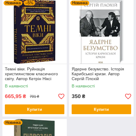
Новинка
–5%
Новинка
Темні віки. Руйнація
Ядерне безумство. Історія
християнством класичного
Карибської кризи. Автор
світу. Автор Кетрін Ніксі
Сергій Плохій
В наявності
В наявності
665,95
350
₴
₴
701 ₴
Купити
Купити
Новинка