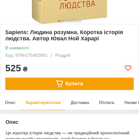
Sapiens: Людина розумна. Коротка історія
людства. Автор Ювал Ной Харарі
В наявності
Код: 9786175482681
Роздріб
525
₴
Купити
Опис
Характеристики
Доставка
Оплата
Умови 
Опис
Ця коротка історія людства — не традиційний хронологічний
перелік подій і правителів, який бачимо в багатьох