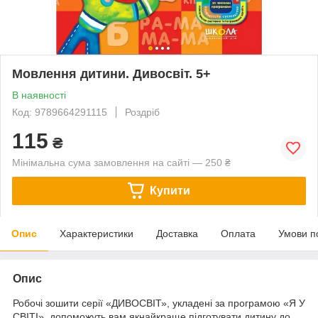
Мовлення дитини. Дивосвіт. 5+
В наявності
Код: 9789664291115
Роздріб
115
₴
Мінімальна сума замовлення на сайті — 250 ₴
Купити
Опис
Характеристики
Доставка
Оплата
Умови п
Опис
Робочі зошити серії «ДИВОСВІТ», укладені за програмою «Я У
СВІТІ», допоможуть вам якнайкраще підготувати дитину до