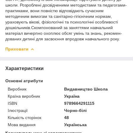
школи. Розроблені досвідченими методистами та педагогами-
практиками, вони повністю відповідають сучасним
методичним вимогам та санітарно-гігієнічним нормам,
ураховують вікові, фізіологічні та психологічні особливості
дошкільників.Скомпонований за заняттями навчальний
матеріал вичерпно охоплює обсяг умінь та знань, рекомен-
дованих дитині для засвоєння впродовж навчального року.
Приховати
Характеристики
Основні атрибути
Виробник
Видавництво Школа
Країна виробник
Україна
ISBN
9789664291115
Ілюстрації
Чорно-білі
Кількість сторінок
48
Мова видання
Українська
Користувальницькі характеристики