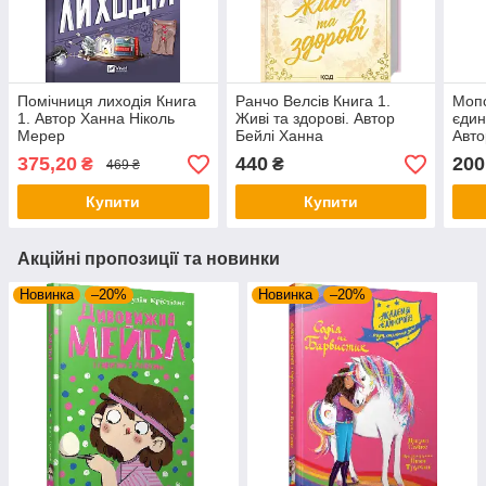
Помічниця лиходія Книга
Ранчо Велсів Книга 1.
Мопс
1. Автор Ханна Ніколь
Живі та здорові. Автор
єдин
Мерер
Бейлі Ханна
Авто
375,20
440
200
₴
₴
469 ₴
Купити
Купити
Акційні пропозиції та новинки
Новинка
–20%
Новинка
–20%