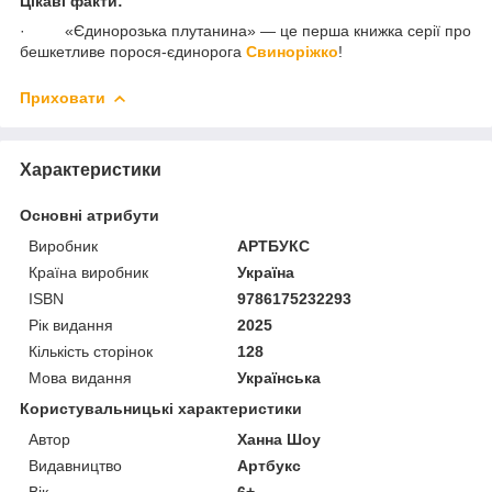
Цікаві факти:
· «Єдинорозька плутанина» — це перша книжка серії про
бешкетливе порося-єдинорога
Свиноріжко
!
Приховати
Характеристики
Основні атрибути
Виробник
АРТБУКС
Країна виробник
Україна
ISBN
9786175232293
Рік видання
2025
Кількість сторінок
128
Мова видання
Українська
Користувальницькі характеристики
Автор
Ханна Шоу
Видавництво
Артбукс
Вік
6+