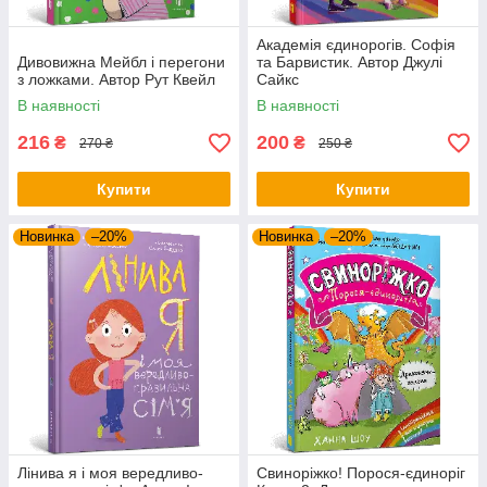
Академія єдинорогів. Софія
Дивовижна Мейбл і перегони
та Барвистик. Автор Джулі
з ложками. Автор Рут Квейл
Сайкс
В наявності
В наявності
216
200
₴
₴
270 ₴
250 ₴
Купити
Купити
Новинка
–20%
Новинка
–20%
Лінива я і моя вередливо-
Свиноріжко! Порося-єдиноріг