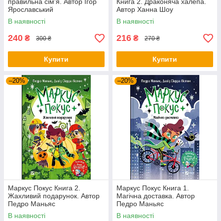
правильна сім'я. Автор Ігор
Книга 2. Драконяча халепа.
Ярославський
Автор Ханна Шоу
В наявності
В наявності
240
216
₴
₴
300 ₴
270 ₴
Купити
Купити
–20%
–20%
Маркус Покус Книга 2.
Маркус Покус Книга 1.
Жахливий подарунок. Автор
Магічна доставка. Автор
Педро Маньяс
Педро Маньяс
В наявності
В наявності