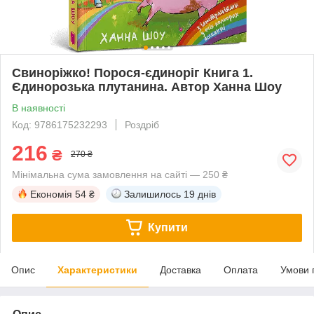
Свиноріжко! Порося-єдиноріг Книга 1.
Єдинорозька плутанина. Автор Ханна Шоу
В наявності
Код: 9786175232293
Роздріб
216
₴
270 ₴
Мінімальна сума замовлення на сайті — 250 ₴
Економія
54 ₴
Залишилось
19 днів
Купити
Опис
Характеристики
Доставка
Оплата
Умови 