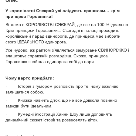
Опис
У королівстві Сяєкрай усі слідують правилам… крім
принцеси Горошинки!
Вітаємо в КОРОЛІВСТВІ СЯЄКРАЙ, де все на 100 % ідеально.
Крім принцеси Горошинки... Сьогодні в палаці проходить
королівський парад єдинорогів, де принцеса має вибрати
свого ІДЕАЛЬНОГО єдинорога.
Усе чудово, аж раптом з’являється замурзане СВИНОРІЖКО і
влаштовує справжній розгардіяш. Схоже, принцеса
Горошинка знайшла єдинорога собі до пари...
Чому варто придбати:
· Історія з гумором розповість про те, чому важливо
залишатися собою.
· Книжка навичть діток, що не все довкола повинно
завжди бути ідеальним.
· Кумедні ілюстрації Ханни Шоу лише доповнять
динамічний сюжет історії та розвеселять діток.