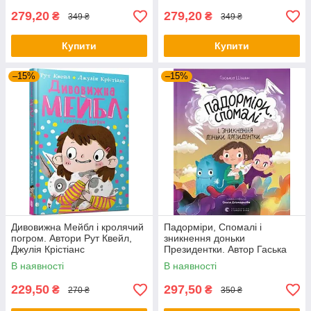
279,20
279,20
₴
₴
349 ₴
349 ₴
Купити
Купити
–15%
–15%
Дивовижна Мейбл і кролячий
Падорміри, Спомалі і
погром. Автори Рут Квейл,
зникнення доньки
Джулія Крістіанс
Президентки. Автор Гаська
Шиян
В наявності
В наявності
229,50
297,50
₴
₴
270 ₴
350 ₴