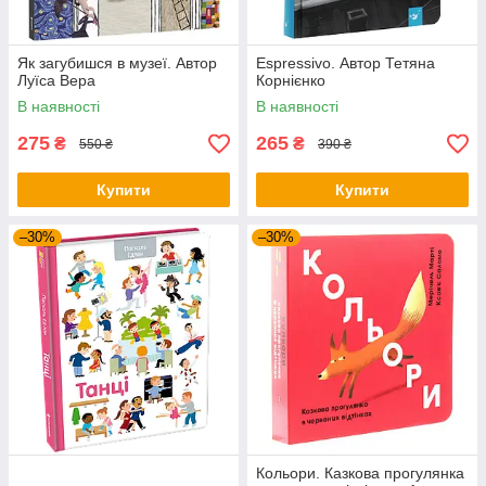
Як загубишся в музеї. Автор
Espressivo. Автор Тетяна
Луїса Вера
Корнієнко
В наявності
В наявності
275
265
₴
₴
550 ₴
390 ₴
Купити
Купити
–30%
–30%
Кольори. Казкова прогулянка