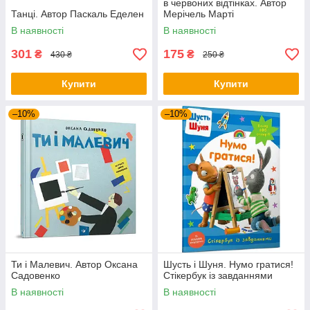
в червоних відтінках. Автор
Танці. Автор Паскаль Еделен
Мерічель Марті
В наявності
В наявності
301
175
₴
₴
430 ₴
250 ₴
Купити
Купити
–10%
–10%
Ти і Малевич. Автор Оксана
Шусть і Шуня. Нумо гратися!
Садовенко
Стікербук із завданнями
В наявності
В наявності