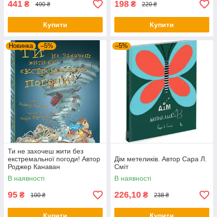
441
198
₴
₴
490 ₴
220 ₴
Купити
Купити
Новинка
–5%
–5%
Ти не захочеш жити без
екстремальної погоди! Автор
Дім метеликів. Автор Сара Л.
Роджер Канаван
Сміт
В наявності
В наявності
95
226,10
₴
₴
100 ₴
238 ₴
Купити
Купити