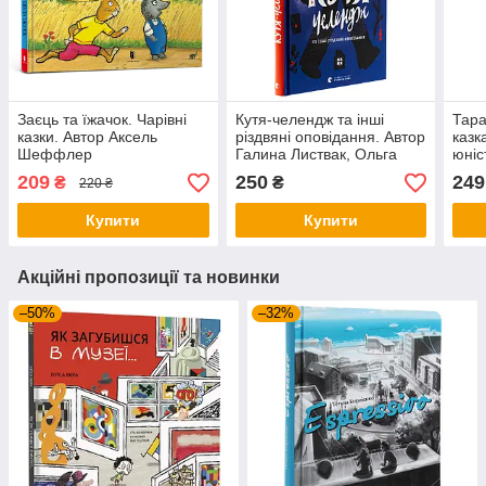
Заєць та їжачок. Чарівні
Кутя-челендж та інші
Тара
казки. Автор Аксель
різдвяні оповідання. Автор
казк
Шеффлер
Галина Листвак, Ольга
юніс
Ренн, Андрій Бачинський
Авто
209
250
249
₴
₴
220 ₴
Купити
Купити
Акційні пропозиції та новинки
–50%
–32%