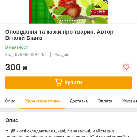
Оповідання та казки про тварин. Автор
Віталій Біанкі
В наявності
Код: 9789664297254
Роздріб
300
₴
Купити
Опис
Характеристики
Доставка
Оплата
Умови 
Опис
У цій книзі складаються цікаві, пізнавальні, майстерно
написані оповідання та казки про тварин. Юні читачі залюбки