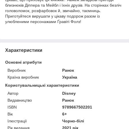
близнюків Діппера та Мейбл і їхніх друзів. На сторінках безліч
головоломок, розфарбовок й, звичайно, таємниць.
Приготуйтеся вирушати у цікаву подорож разом із
улюбленими персонажами Ґравіті Фолз!
Характеристики
Основні атрибути
Виробник
Ранок
Країна виробник
Україна
Користувальницькі характеристики
Автор
Disney
Видавництво
Ранок
ISBN
9789667502201
Вік
6+
Ілюстрації
Чорно-білі
Рік видання
2021 рік