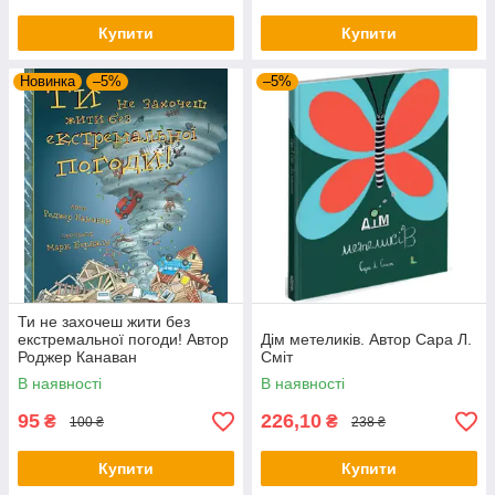
Купити
Купити
Новинка
–5%
–5%
Ти не захочеш жити без
екстремальної погоди! Автор
Дім метеликів. Автор Сара Л.
Роджер Канаван
Сміт
В наявності
В наявності
95
226,10
₴
₴
100 ₴
238 ₴
Купити
Купити