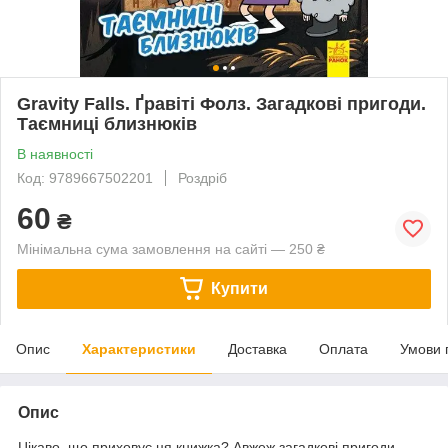
Gravity Falls. Ґравіті Фолз. Загадкові пригоди.
Таємниці близнюків
В наявності
Код: 9789667502201
Роздріб
60
₴
Мінімальна сума замовлення на сайті — 250 ₴
Купити
Опис
Характеристики
Доставка
Оплата
Умови 
Опис
Цікаво, що приховує ця книжка? Авжеж загадкові пригоди