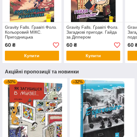
Gravity Falls. Ґравіті Фолз.
Gravity Falls. Ґравіті Фолз.
Gravi
Кольоровий МІКС.
Загадкові пригоди. Гайда
Зага
Пригодницька
за Діппером
под
розмальовка
60
60
60
₴
₴
Купити
Купити
Акційні пропозиції та новинки
–50%
–32%