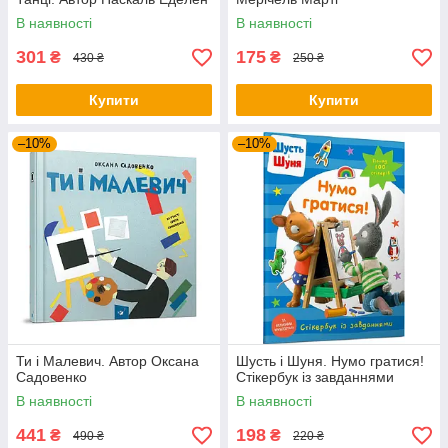
В наявності
В наявності
301
175
₴
₴
430 ₴
250 ₴
Купити
Купити
–10%
–10%
Ти і Малевич. Автор Оксана
Шусть і Шуня. Нумо гратися!
Садовенко
Стікербук із завданнями
В наявності
В наявності
441
198
₴
₴
490 ₴
220 ₴