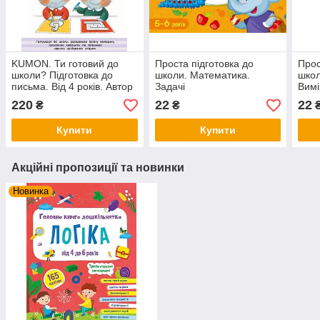
KUMON. Ти готовий до
Проста підготовка до
Прос
школи? Підготовка до
школи. Математика.
школ
письма. Від 4 років. Автор
Задачі
Вим
Тору Кумон
220
22
22
₴
₴
Купити
Купити
Акційні пропозиції та новинки
Новинка