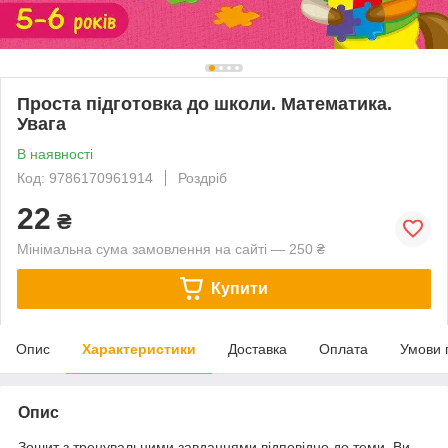
Проста підготовка до школи. Математика.
Увага
В наявності
Код: 9786170961914
Роздріб
22
₴
Мінімальна сума замовлення на сайті — 250 ₴
Купити
Опис
Характеристики
Доставка
Оплата
Умови 
Опис
Зошит з тренувальними завданнями відповідно до теми. Ви