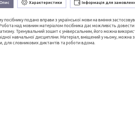
Опис
Характеристики
Інформація для замовлен
му посібнику подано вправи з української мови на вміння застосову
. Робота над мовним матеріалом посібника дає можливість довести 
атизму. Тренувальний зошит є універсальним, його можна використ
відної навчальної дисципліни. Матеріал, вміщений у ньому, можна 
и, для словникових диктантів та роботи вдома.