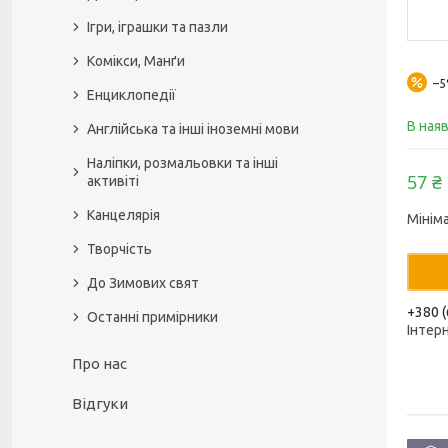
Ігри, іграшки та пазли
Комікси, Манґи
–
Енциклопедії
В ная
Англійська та інші іноземні мови
Наліпки, розмальовки та інші
57 ₴
активіті
Канцелярія
Мінім
Творчість
До Зимових свят
+380 (
Останні примірники
Інтер
Про нас
Відгуки