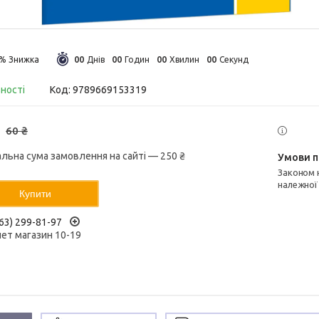
0
0
0
0
0
0
0
0
5%
Днів
Годин
Хвилин
Секунд
вності
Код:
9789669153319
60 ₴
альна сума замовлення на сайті — 250 ₴
Законом не передбачено повернення та обмін даного товару
належної
Купити
63) 299-81-97
нет магазин 10-19