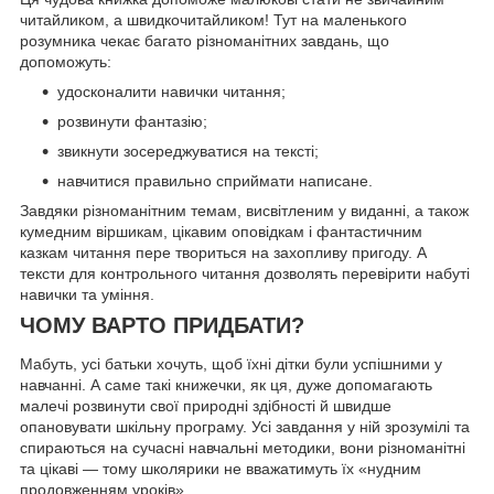
читайликом, а швидкочитайликом! Тут на маленького
розумника чекає багато різноманітних завдань, що
допоможуть:
удосконалити навички читання;
розвинути фантазію;
звикнути зосереджуватися на тексті;
навчитися правильно сприймати написане.
Завдяки різноманітним темам, висвітленим у виданні, а також
кумедним віршикам, цікавим оповідкам і фантастичним
казкам читання пере твориться на захопливу пригоду. А
тексти для контрольного читання дозволять перевірити набуті
навички та уміння.
ЧОМУ ВАРТО ПРИДБАТИ?
Мабуть, усі батьки хочуть, щоб їхні дітки були успішними у
навчанні. А саме такі книжечки, як ця, дуже допомагають
малечі розвинути свої природні здібності й швидше
опановувати шкільну програму. Усі завдання у ній зрозумілі та
спираються на сучасні навчальні методики, вони різноманітні
та цікаві — тому школярики не вважатимуть їх «нудним
продовженням уроків».