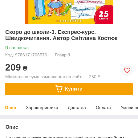
Скоро до школи-3. Експрес-курс.
Швидкочитання. Автор Світлана Костюк
В наявності
Код: 9786171706576
Роздріб
209
₴
Мінімальна сума замовлення на сайті — 250 ₴
Купити
Опис
Характеристики
Доставка
Оплата
Умови п
Опис
Ця чудова книжка допоможе малюкові стати не звичайним