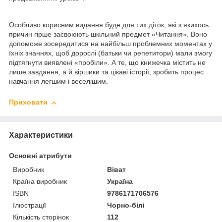
Особливо корисним видання буде для тих діток, які з якихось
причин гірше засвоюють шкільний предмет «Читання». Воно
допоможе зосередитися на найбільш проблемних моментах у
їхніх знаннях, щоб дорослі (батьки чи репетитори) мали змогу
підтягнути виявлені «пробіли». А те, що книжечка містить не
лише завдання, а й віршики та цікаві історії, зробить процес
навчання легшим і веселішим.
Приховати
Характеристики
Основні атрибути
Виробник
Віват
Країна виробник
Україна
ISBN
9786171706576
Ілюстрації
Чорно-білі
Кількість сторінок
112