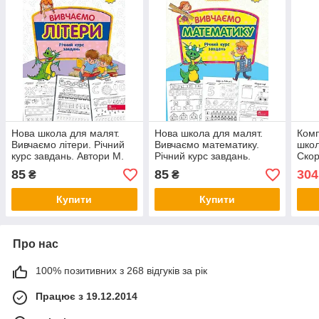
Нова школа для малят.
Нова школа для малят.
Комп
Вивчаємо літери. Річний
Вивчаємо математику.
школ
курс завдань. Автори М.
Річний курс завдань.
Скор
Гілевич, Світлана
Автори М. Гілевич,
Експ
85
85
304
₴
₴
Бондаренко
Світлана Бондаренко
Купити
Купити
Про нас
100% позитивних з 268 відгуків за рік
Працює з 19.12.2014