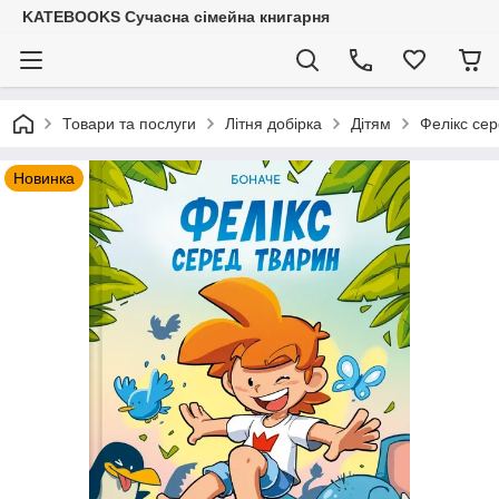
KATEBOOKS Сучасна сімейна книгарня
Товари та послуги
Літня добірка
Дітям
Фелікс сер
Новинка