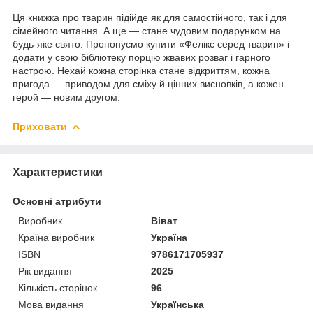
Ця книжка про тварин підійде як для самостійного, так і для
сімейного читання. А ще — стане чудовим подарунком на
будь-яке свято. Пропонуємо купити «Фелікс серед тварин» і
додати у свою бібліотеку порцію жвавих розваг і гарного
настрою. Нехай кожна сторінка стане відкриттям, кожна
пригода — приводом для сміху й цінних висновків, а кожен
герой — новим другом.
Приховати
Характеристики
Основні атрибути
Виробник
Віват
Країна виробник
Україна
ISBN
9786171705937
Рік видання
2025
Кількість сторінок
96
Мова видання
Українська