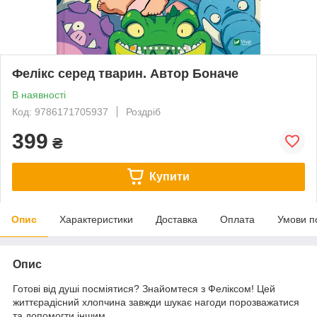
Фелікс серед тварин. Автор Боначе
В наявності
Код: 9786171705937
Роздріб
399
₴
Купити
Опис
Характеристики
Доставка
Оплата
Умови п
Опис
Готові від душі посміятися? Знайомтеся з Феліксом! Цей
життєрадісний хлопчина завжди шукає нагоди порозважатися
та допомогти іншим.