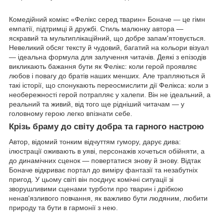
Комедійний комікс «Фелікс серед тварин» Боначе — це гімн
емпатії, підтримці й дружбі. Стиль малюнку автора —
яскравий та мультиплікаційний, що добре запам'ятовується.
Невеликий обсяг тексту й чудовий, багатий на кольори візуал
— ідеальна формула для залучення читачів. Деякі з епізодів
викликають бажання бути як Фелікс: коли герой проявляє
любов і повагу до братів наших менших. Але трапляються й
такі історії, що спонукають переосмислити дії Фелікса: коли з
необережності герой потрапляє у халепи. Він не ідеальний, а
реальний та живий, від того ще рідніший читачам — у
головному герою легко впізнати себе.
Крізь браму до світу добра та гарного настрою
Автор, відомий тонким відчуттям гумору, дарує дива:
ілюстрації оживають в уяві, персонажів хочеться обійняти, а
до динамічних сценок — повертатися знову й знову. Відтак
Боначе відкриває портал до виміру фантазії та незабутніх
пригод. У цьому світі він поєднує комічні ситуації зі
зворушливими сценами турботи про тварин і дрібкою
ненав'язливого повчання, як важливо бути людяним, любити
природу та бути в гармонії з нею.