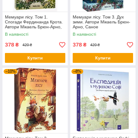
Мемуари лісу. Том 1.
Мемуари лісу. Том 3. Дух
Спогади Фердинанда Крота.
зими. Автори Мікаель Брюн-
Автори Мікаель Брюн-Арно,
Арно, Саное
Саное
В наявності
В наявності
378
378
₴
₴
420 ₴
420 ₴
Купити
Купити
–10%
–8%