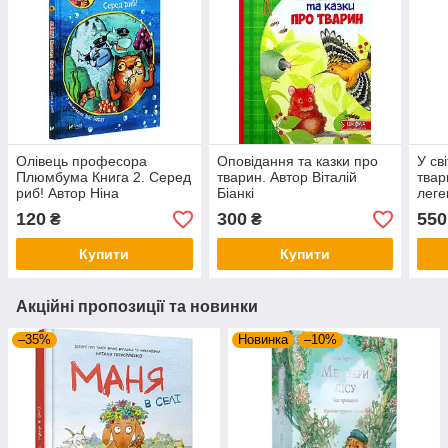
Олівець професора
Оповідання та казки про
У св
Плюмбума Книга 2. Серед
тварин. Автор Віталій
твар
риб! Автор Ніна
Біанкі
леге
Гундертшне
Мака
120
300
550
₴
₴
Купити
Купити
Акційні пропозиції та новинки
–35%
Новинка
–10%