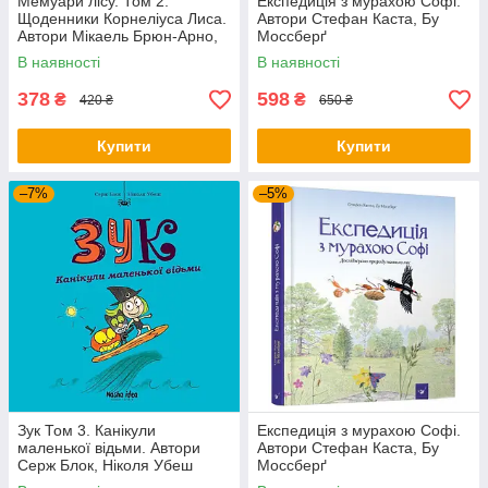
Мемуари лісу. Том 2.
Експедиція з мурахою Софі.
Щоденники Корнеліуса Лиса.
Автори Стефан Каста, Бу
Автори Мікаель Брюн-Арно,
Моссберґ
Саное
В наявності
В наявності
378
598
₴
₴
420 ₴
650 ₴
Купити
Купити
–7%
–5%
Зук Том 3. Канікули
Експедиція з мурахою Софі.
маленької відьми. Автори
Автори Стефан Каста, Бу
Серж Блок, Ніколя Убеш
Моссберґ