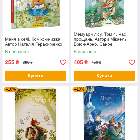
Мемуари лісу. Том 4. Час
Маня в селі. Комікс-книжка.
прощань. Автори Мікаель
Автор Наталія Герасименко
Брюн-Арно, Саное
В наявності
В наявності
255
405
₴
₴
390 ₴
450 ₴
Купити
Купити
–10%
–10%