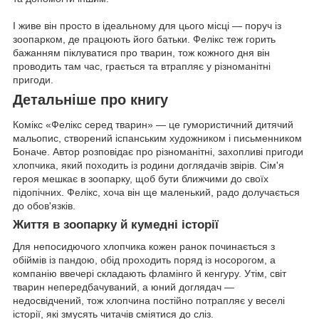
І живе він просто в ідеальному для цього місці — поруч із
зоопарком, де працюють його батьки. Фелікс теж горить
бажанням піклуватися про тварин, тож кожного дня він
проводить там час, грається та втрапляє у різноманітні
пригоди.
Детальніше про книгу
Комікс «Фелікс серед тварин» — це гумористичний дитячий
мальопис, створений іспанським художником і письменником
Боначе. Автор розповідає про різноманітні, захопливі пригоди
хлопчика, який походить із родини доглядачів звірів. Сім'я
героя мешкає в зоопарку, щоб бути ближчими до своїх
підопічних. Фелікс, хоча він ще маленький, радо долучається
до обов'язків.
Життя в зоопарку й кумедні історії
Для непосидючого хлопчика кожен ранок починається з
обіймів із пандою, обід проходить поряд із носорогом, а
компанію ввечері складають фламінго й кенгуру. Утім, світ
тварин непередбачуваний, а юний доглядач —
недосвідчений, тож хлопчина постійно потрапляє у веселі
історії, які змусять читачів сміятися до сліз.