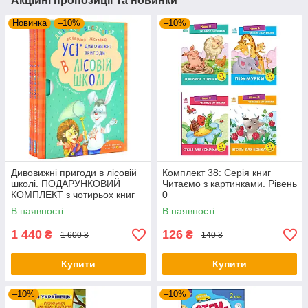
Акційні пропозиції та новинки
Новинка
–10%
–10%
Дивовижні пригоди в лісовій
Комплект 38: Серія книг
школі. ПОДАРУНКОВИЙ
Читаємо з картинками. Рівень
КОМПЛЕКТ з чотирьох книг
0
Всеволода Нестайко
В наявності
В наявності
1 440
126
₴
₴
1 600 ₴
140 ₴
Купити
Купити
–10%
–10%