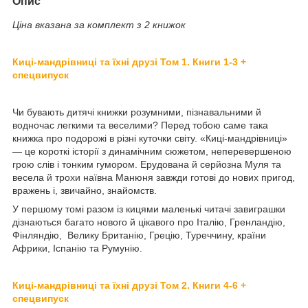
Опис
Ціна вказана за комплект з 2 книжок
Киці-мандрівниці та їхні друзі Том 1. Книги 1-3 +
спецвипуск
Чи бувають дитячі книжки розумними, пізнавальними й
водночас легкими та веселими? Перед тобою саме така
книжка про подорожі в різні куточки світу. «Киці-мандрівниці»
— це короткі історії з динамічним сюжетом, неперевершеною
грою слів і тонким гумором. Ерудована й серйозна Муля та
весела й трохи наївна Манюня завжди готові до нових пригод,
вражень і, звичайно, знайомств.
У першому томі разом із кицями маленькі читачі завиграшки
дізнаються багато нового й цікавого про Італію, Гренландію,
Фінляндію, Велику Британію, Грецію, Туреччину, країни
Африки, Іспанію та Румунію.
Киці-мандрівниці та їхні друзі Том 2. Книги 4-6 +
спецвипуск