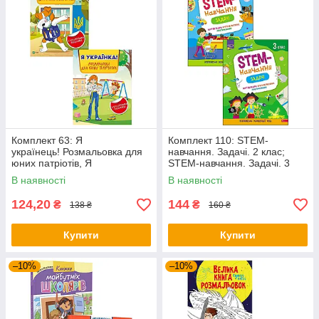
Комплект 63: Я
Комплект 110: STEM-
українець! Розмальовка для
навчання. Задачі. 2 клас;
юних патріотів, Я
STEM-навчання. Задачі. 3
українка! Розмальовка для ю
клас
В наявності
В наявності
них патріоток
124,20
144
₴
₴
138 ₴
160 ₴
Купити
Купити
–10%
–10%