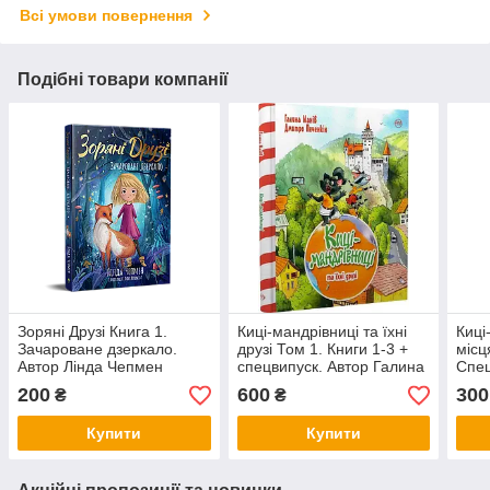
Всі умови повернення
Подібні товари компанії
Зоряні Друзі Книга 1.
Киці-мандрівниці та їхні
Киці
Зачароване дзеркало.
друзі Том 1. Книги 1-3 +
місц
Автор Лінда Чепмен
спецвипуск. Автор Галина
Спец
Манів
Мані
200
600
300
₴
₴
Купити
Купити