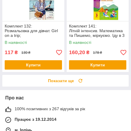
Комплект 132:
Комплект 141:
Розмальовка для дівчат. Girl
Літній інтенсив. Математика
on a trip;
та Пишемо, міркуємо. Іду в 3
Розмальовка для дівчат.
клас
В наявності
В наявності
Fashion Girl
117
160,20
₴
₴
130 ₴
178 ₴
Купити
Купити
Показати ще
Про нас
100% позитивних з 267 відгуків за рік
Працює з 19.12.2014
м. Ірпінь