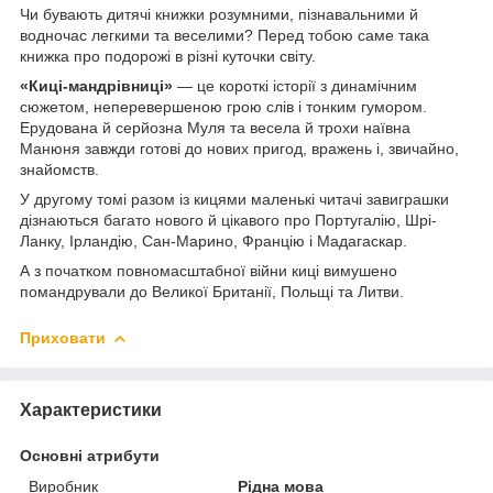
Чи бувають дитячі книжки розумними, пізнавальними й
водночас легкими та веселими? Перед тобою саме така
книжка про подорожі в різні куточки світу.
«Киці-мандрівниці»
— це короткі історії з динамічним
сюжетом, неперевершеною грою слів і тонким гумором.
Ерудована й серйозна Муля та весела й трохи наївна
Манюня завжди готові до нових пригод, вражень і, звичайно,
знайомств.
У другому томі разом із кицями маленькі читачі завиграшки
дізнаються багато нового й цікавого про Португалію, Шрі-
Ланку, Ірландію, Сан-Марино, Францію і Мадагаскар.
А з початком повномасштабної війни киці вимушено
помандрували до Великої Британії, Польщі та Литви.
Приховати
Характеристики
Основні атрибути
Виробник
Рідна мова