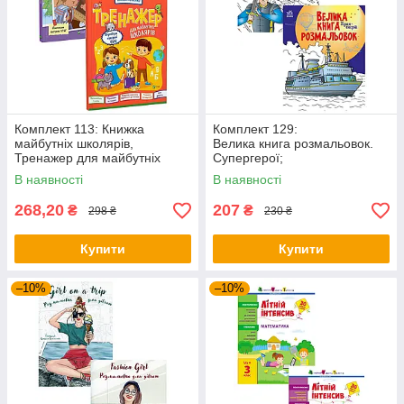
Комплект 113: Книжка
Комплект 129:
майбутніх школярів,
Велика книга розмальовок.
Тренажер для майбутніх
Супергерої;
школярів
Велика книга розмальовок.
В наявності
В наявності
Транспорт
268,20
207
₴
₴
298 ₴
230 ₴
Купити
Купити
–10%
–10%