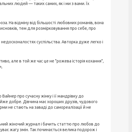
льних людей — таких самих, як і ми з вами. Їх
оза. На відміну від більшості любовних романів, вона
висновків, тем для розмірковування про себе, про
а недосконалостях суспільства. Авторка дуже легко і
иво, але в той же час це не "рожева історія кохання",
»,
айнер про сучасну жінку і її мандрівку до
айже добре. Дівчина має хороших друзів, чудового
ми не стають на заваді до самореалізації й не
ьний жіночий журнал і бачить статтю про любов до
уває жагу змін. Так починається велика подорож і