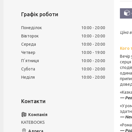
Графік роботи
Понеділок
10:00
20:00
Ціна 
Вівторок
10:00
20:00
Середа
10:00
20:00
Кого 
Четвер
10:00
19:00
Вечір
Пʼятниця
10:00
20:00
серця 
сподів
Субота
10:00
20:00
одинач
Неділя
10:00
20:00
припи
довед
«Казк
— Peo
«У ро
здатн
— New
KATEBOOKS
«Рома
— Po