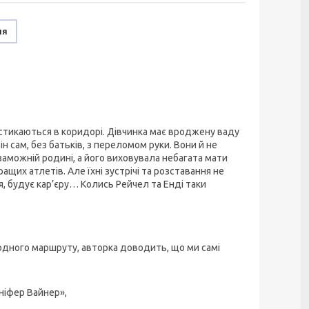
ня
о стикаються в коридорі. Дівчинка має вроджену ваду
ін сам, без батьків, з переломом руки. Вони й не
 заможній родині, а його виховувала небагата мати
ащих атлетів. Але їхні зустрічі та розставання не
я, будує кар’єру… Колись Рейчел та Енді таки
и одного маршруту, авторка доводить, що ми самі
нніфер Вайнер»,