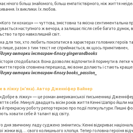
ає нічого більш знайомого, більш емпатієтвірного, ніж життя неідеа
ивання. Їх виклики. Їх любов.
 «Кого ти кохаєш» — чуттєва, змістовна та якісна сентиментальна пр
бувається наступного ж вечора, а залишає після себе багато думок, 
льство та про навколишній світ.
ка для тих, хто любить покопатися в характерах головних героїв т
о пише, разом з тим текст не сприймається, як щось примітивне»,
ідгуку авторки інстаграм-блогу gingerandbooks
історія сподобалася. Вона дозволяє відпочити й поринути в легке чт
життя героїв сповнена перешкод, які вони долають і стають краще
ідгуку авторки інстаграм-блогу books_passion_
 в ліжку (м'яка). Автор Дженніфер Вайнер
 «Добре в ліжку» — це роман американської письменниці Дженніфер В
яття себе. Минулі двадцять вісім років життя Кенні Шапіро йшли м
а й прекрасну роботу репортеркою про події попкультури. Пишні фор
ють ховати себе й талант від світу.
о дня звичному ладу суджено змінитись: Кенні відкриває націонал
ої жінки від… свого колишнього хлопця. Тепер головна героїня відч