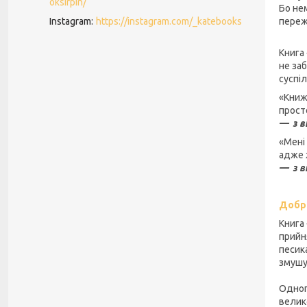
oksirpin/
Бо нем
Instagram
https://instagram.com/_katebooks
переж
Книга
не за
суспі
«Книж
прост
— з в
«Мені 
адже 
— з в
Добре
Книга
прийн
песик
змушу
Одног
велик