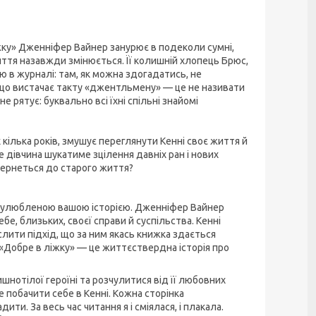
жку» Дженніфер Вайнер занурює в подеколи сумні,
ття назавжди змінюється. Її колишній хлопець Брюс,
ю в журналі: там, як можна здогадатись, не
а що вистачає такту «джентльмену» — це не називати
е рятує: буквально всі їхні спільні знайомі
 кілька років, змушує переглянути Кенні своє життя й
ебе дівчина шукатиме зцілення давніх ран і нових
повернеться до старого життя?
, улюбленою вашою історією. Дженніфер Вайнер
бе, близьких, своєї справи й суспільства. Кенні
слити підхід, що за ним якась книжка здається
 «Добре в ліжку» — це життєствердна історія про
шнотілої героїні та розчулитися від її любовних
е побачити себе в Кенні. Кожна сторінка
ти. За весь час читання я і сміялася, і плакала.