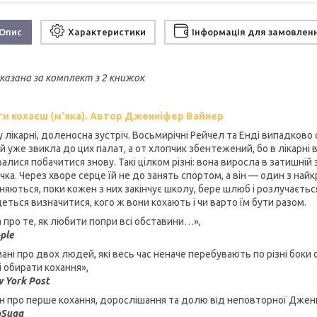
Опис
Характеристики
Інформація для замовлен
вказана за комплект з 2 книжок
ти кохаєш (м'яка). Автор Дженніфер Вайнер
 у лікарні, доленосна зустріч. Восьмирічні Рейчел та Енді випадков
й уже звикла до цих палат, а от хлопчик збентежений, бо в лікарні в
алися побачитися знову. Такі цілком різні: вона виросла в затишній
ка. Через хворе серце їй не до занять спортом, а він — один з найкр
няються, поки кожен з них закінчує школу, бере шлюб і розлучаєтьс
еться визначитися, кого ж вони кохають і чи варто їм бути разом.
а про те, як любити попри всі обставини…»,
ple
мані про двох людей, які весь час неначе перебувають по різні бок
і обирати кохання»,
 York Post
н про перше кохання, дорослішання та долю від неповторної Дже
pSuga