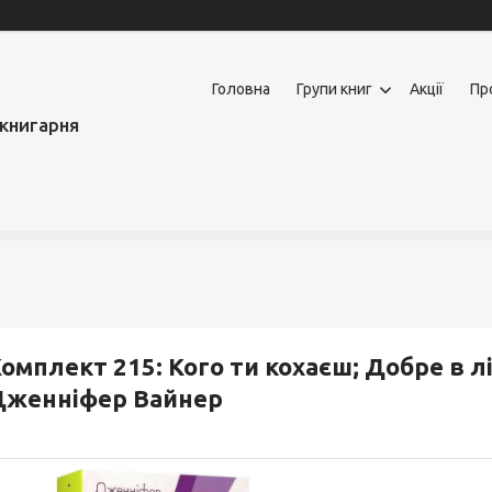
Головна
Групи книг
Акції
Пр
книгарня
омплект 215: Кого ти кохаєш; Добре в л
Дженніфер Вайнер