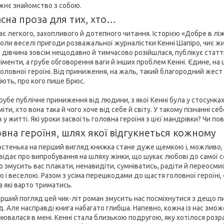
жнє знайомство з собою.
сна проза для тих, хто…
є легкого, захопливого й дотепного читання. Історією «Добре в лі
оли веселі пригоди розважальної журналістки Кенні Шапіро, чиє жи
м дівчина зовсім нещодавно й тимчасово розійшлася, публікує статт
іменти, а грубе обговорення ваги й інших проблем Кенні. Єдине, н
головної героїні. Від приниження, на жаль, такий благородний жест н
іють, про кого пише Брюс.
рубе публічне приниження від людини, з якої Кенні була у стосунках
іти, хто вона така й чого хоче від себе й світу. У такому пізнанні с
 у житті. Які уроки засвоїть головна героїня з цієї мандрівки? Чи 
вна героїня, шлях якої відгукнеться кожному
остенька на перший вигляд книжка стане дуже щемкою і, можливо
ідає про випробування на шляху жінки, що шукає любові до самої се
о змусить вас плакати, ненавидіти, сумніватись, радіти й переосми
ю і веселою. Разом з усіма перешкодами до щастя головної героїні,
за які варто триматись.
ерший погляд цей чик-літ роман змусить нас посміхнутися з дещо пи
. Але насправді книга набагато глибша. Напевно, кожна із нас змож
ювалася в мені. Кенні стала близькою подругою, яку хотілося розради