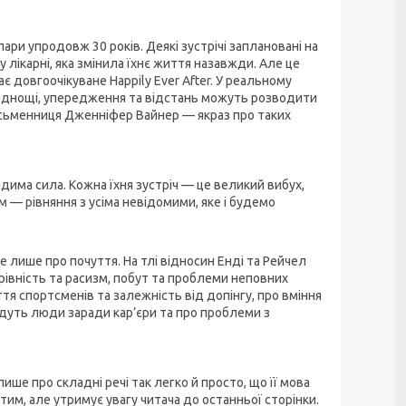
ари упродовж 30 років. Деякі зустрічі заплановані на
у лікарні, яка змінила їхнє життя назавжди. Але це
ає довгоочікуване Happily Ever After. У реальному
складнощі, упередження та відстань можуть розводити
исьменниця Дженніфер Вайнер — якраз про таких
видима сила. Кожна їхня зустріч — це великий вибух,
м — рівняння з усіма невідомими, яке і будемо
е лише про почуття. На тлі відносин Енді та Рейчел
рівність та расизм, побут та проблеми неповних
тя спортсменів та залежність від допінгу, про вміння
дуть люди заради кар’єри та про проблеми з
ше про складні речі так легко й просто, що її мова
тим, але утримує увагу читача до останньої сторінки.