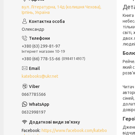
Дет
вул. Літературна, 14д (колишня Чехова),
Ірпінь, Україна
Книга 
небеса
тільки
Олександр
світі
двох 
люде
+380 (63) 299-81-97
Інтернет магазин 10-19
Болю
+380 (66) 778-55-66
0984114937
Рейчел
який с
розв’я
katebooks@ukr.net
Читач
автор
0667785566
сімей
долат
довір
0632998197
Геро
Дженн
Facebook
https://www.facebook.com/katebo
відчу