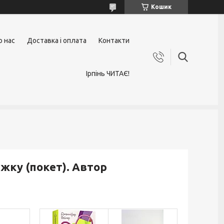
Кошик
о нас
Доставка і оплата
Контакти
Ірпінь ЧИТАЄ!
іжку (покет). Автор