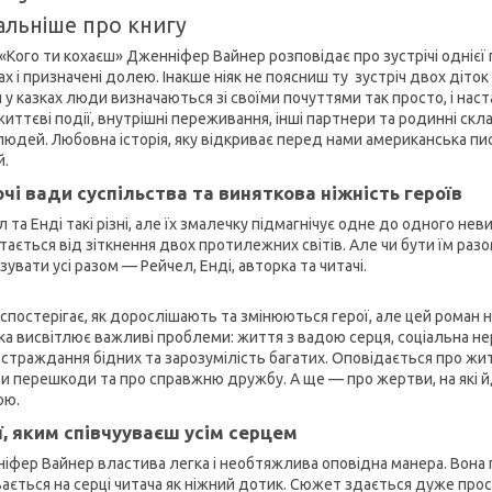
альніше про книгу
«Кого ти кохаєш» Дженніфер Вайнер розповідає про зустрічі однієї п
х і призначені долею. Інакше ніяк не поясниш ту зустріч двох діток 
 у казках люди визначаються зі своїми почуттями так просто, і наст
, життєві події, внутрішні переживання, інші партнери та родинні 
людей. Любовна історія, яку відкриває перед нами американська п
й.
чі вади суспільства та виняткова ніжність героїв
 та Енді такі різні, але їх змалечку підмагнічує одне до одного не
тається від зіткнення двох протилежних світів. Але чи бути їм разо
зувати усі разом — Рейчел, Енді, авторка та читачі.
 спостерігає, як дорослішають та змінюються герої, але цей роман н
ка висвітлює важливі проблеми: життя з вадою серця, соціальна не
, страждання бідних та зарозумілість багатих. Оповідається про жит
и перешкоди та про справжню дружбу. А ще — про жертви, на які й
ою.
ї, яким співчууваєш усім серцем
іфер Вайнер властива легка і необтяжлива оповідна манера. Вона пи
вається на серці читача як ніжний дотик. Сюжет здається дуже прос