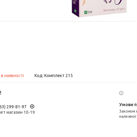
 в наявності
Код:
Комплект 215
₴
63) 299-81-97
Законом не передбачено повернення та обмін даного товару
нет магазин 10-19
належної