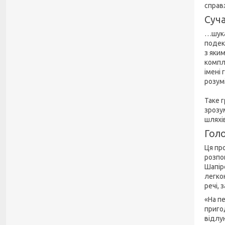
справ
Суча
…шука
подек
з яки
компл
імені 
розум
Таке г
зрозум
шляхів
Голо
Ця пр
розпов
Шапір
легко
речі, 
«На п
пригод
відлун