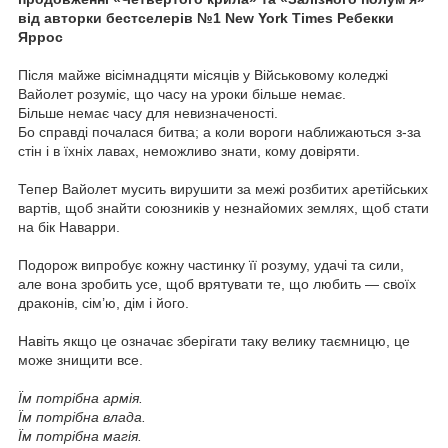
від авторки бестселерів №1 New York Times Ребекки
Яррос
Після майже вісімнадцяти місяців у Військовому коледжі
Вайолет розуміє, що часу на уроки більше немає.
Більше немає часу для невизначеності.
Бо справді почалася битва; а коли вороги наближаються з-за
стін і в їхніх лавах, неможливо знати, кому довіряти.
Тепер Вайолет мусить вирушити за межі розбитих аретійських
вартів, щоб знайти союзників у незнайомих землях, щоб стати
на бік Наварри.
Подорож випробує кожну частинку її розуму, удачі та сили,
але вона зробить усе, щоб врятувати те, що любить — своїх
драконів, сім’ю, дім і його.
Навіть якщо це означає зберігати таку велику таємницю, це
може знищити все.
Їм потрібна армія.
Їм потрібна влада.
Їм потрібна магія.