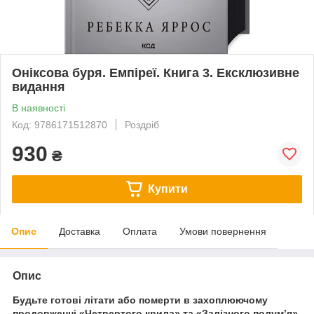
Оніксова буря. Емпіреї. Книга 3. Ексклюзивне
видання
В наявності
Код: 9786171512870
Роздріб
930
₴
Купити
Опис
Доставка
Оплата
Умови повернення
Опис
Будьте готові літати або померти в захоплюючому
продовженні «Четвертого крила» та «Залізного полум’я»