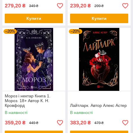
279,20
239,20
₴
₴
349 ₴
299 ₴
Купити
Купити
–20%
–20%
Мороз і нектар Книга 1.
Мороз. 18+ Автор К. Н.
Кровфорд
Лайтларк. Автор Алекс Астер
В наявності
В наявності
359,20
383,20
₴
₴
449 ₴
479 ₴