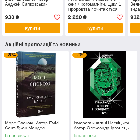
Анджей Сапковський
книг + котомагніти. Цикл 1
Вели
Пророцтва почитаються.
вида
Автор Ерін Гантер
Ролі
930
2 220
912
₴
₴
Купити
Купити
Акційні пропозиції та новинки
–20%
–20%
Море Спокою. Автор Емілі
Ізмарагд княгині Несвіцької.
Сент-Джон Мандел
Автор Олександр Ірванець
В наявності
В наявності