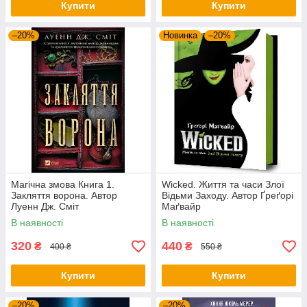
Купити
Купити
–20%
Новинка
–20%
Магічна змова Книга 1.
Wicked. Життя та часи Злої
Закляття ворона. Автор
Відьми Заходу. Автор Ґреґорі
Луенн Дж. Сміт
Маґвайр
В наявності
В наявності
320
440
₴
₴
400 ₴
550 ₴
Купити
Купити
–20%
–20%