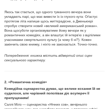
Якось так стається, що одного туманного вечора вони
укладають парі, що має вивести їх із глухого кута: Оґастус
протягом літа напише щось життєрадісне, а Дженьюері
спробує створити новий «великий американський роман».
Вона щосуботи організовуватиме йому вечори як у
романтичних комедіях, а він влаштує їй інтерв’ю з вцілілими
учасниками смертельного культу (а чому б ні?). Кожен
закінчить свою книжку, і ніхто не закохається. Точно-точно.
Попередження: книжка містить відвертий опис сцен
сексуального характеру.
2. «Романтична комедія»
Комедійна сценаристка думає, що велике кохання їй не
судилося, але чарівний попспівак діє всупереч її
припущенням!
Саллі Мілз — сценаристка «Нічних сов», вечірнього
комедійного шоу, яке щосуботи виходить у прямому ефірі.