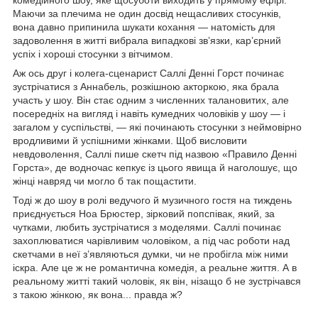
Маючи за плечима не один досвід нещасливих стосунків,
вона давно припинила шукати кохання — натомість для
задоволення в житті вибрала випадкові зв’язки, кар’єрний
успіх і хороші стосунки з вітчимом.
Аж ось друг і колега-сценарист Саллі Денні Горст починає
зустрічатися з Аннабель, розкішною акторкою, яка брала
участь у шоу. Він стає одним з численних талановитих, але
посередніх на вигляд і навіть кумедних чоловіків у шоу — і
загалом у суспільстві, — які починають стосунки з неймовірно
вродливими й успішними жінками. Щоб висловити
невдоволення, Саллі пише скетч під назвою «Правило Денні
Горста», де водночас кепкує із цього явища й наголошує, що
жінці навряд чи могло б так пощастити.
Тоді ж до шоу в ролі ведучого й музичного гостя на тиждень
приєднується Ноа Брюстер, зірковий попспівак, який, за
чутками, любить зустрічатися з моделями. Саллі починає
захоплюватися чарівливим чоловіком, а під час роботи над
скетчами в неї з’являються думки, чи не пробігла між ними
іскра. Але це ж не романтична комедія, а реальне життя. А в
реальному житті такий чоловік, як він, нізащо б не зустрічався
з такою жінкою, як вона... правда ж?