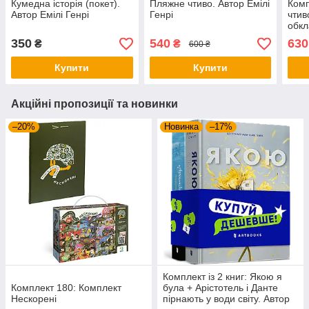
Кумедна історія (покет).
Пляжне чтиво. Автор Емілі
Комп
Автор Емілі Генрі
Генрі
чтив
обкл
Генр
350
540
630
₴
₴
600 ₴
Купити
Купити
Акційні пропозиції та новинки
–20%
Новинка
–17%
Комплект із 2 книг: Якою я
Комплект 180: Комплект
була + Арістотель і Данте
Нескорені
пірнають у води світу. Автор