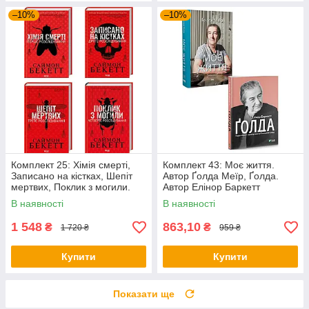
–10%
–10%
Комплект 25: Хімія смерті,
Комплект 43: Моє життя.
Записано на кістках, Шепіт
Автор Ґолда Меїр, Ґолда.
мертвих, Поклик з могили.
Автор Елінор Баркетт
Автор Саймон Бекетт
В наявності
В наявності
1 548
863,10
₴
₴
1 720 ₴
959 ₴
Купити
Купити
Показати ще