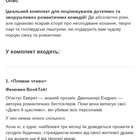
Опис
Ідеальний комплект для поціновувачів дотепних та
зворушливих романтичних комедій!
Дві абсолютно різні,
але однаково яскраві історії про несподіване кохання, творчі
парі та голлівудські лаштунки, які подарують вам чудову
порцію сміху та романтики.
У комплект входять:
1. «Пляжне чтиво»
Феномен
BookTok!
Оґастус Еверет — знаний прозаїк. Дженьюері Ендрюс —
авторка романтичних бестселерів. Поки вона виписує свої
«Довго й щасливо», він убиває всіх персонажів.
У них немає нічого спільного.
Хоча ні, є одне: найближчі три місяці їм доведеться прожити в
сусідніх будинках, страждаючи кожен від своєї життєвої драми
і на додачу ще й від творчої кризи.