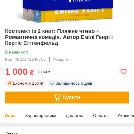
Комплект із 2 книг: Пляжне чтиво +
Романтична комедія. Автор Емілі Генрі і
Кертіс Сіттенфельд
В наявності
Код: 4820241249756
Роздріб
1 000
₴
1 150 ₴
Економія
150 ₴
Залишилось
6 днів
Купити
Опис
Характеристики
Доставка
Оплата
Умови п