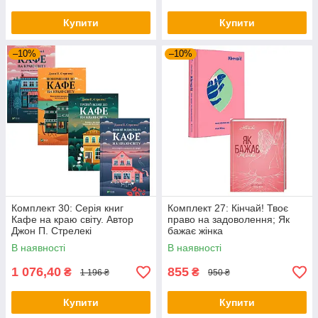
Купити
Купити
–10%
–10%
Комплект 30: Серія книг
Комплект 27: Кінчай! Твоє
Кафе на краю світу. Автор
право на задоволення; Як
Джон П. Стрелекі
бажає жінка
В наявності
В наявності
1 076,40
855
₴
₴
1 196 ₴
950 ₴
Купити
Купити