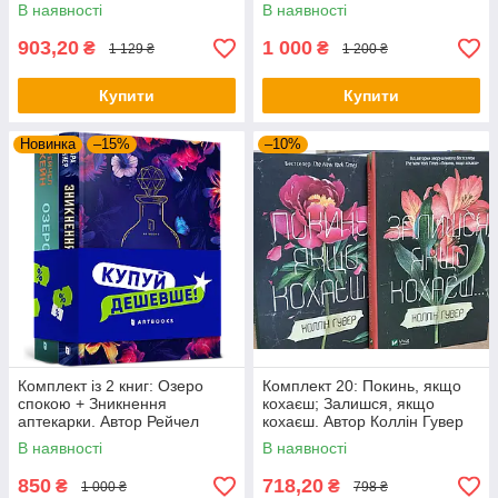
Ембер Сміт і Бенджамін
В наявності
В наявності
Аліре Саенс
903,20
1 000
₴
₴
1 129 ₴
1 200 ₴
Купити
Купити
Новинка
–15%
–10%
Комплект із 2 книг: Озеро
Комплект 20: Покинь, якщо
спокою + Зникнення
кохаєш; Залишся, якщо
аптекарки. Автор Рейчел
кохаєш. Автор Коллін Гувер
Кейн і Сара Пеннер
В наявності
В наявності
850
718,20
₴
₴
1 000 ₴
798 ₴