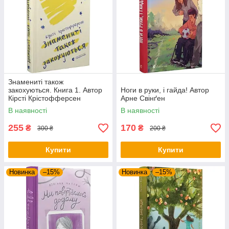
Знамениті також
закохуються. Книга 1. Автор
Ноги в руки, і гайда! Автор
Кірсті Крістофферсен
Арне Свінґен
В наявності
В наявності
255
170
₴
₴
300 ₴
200 ₴
Купити
Купити
Новинка
–15%
Новинка
–15%