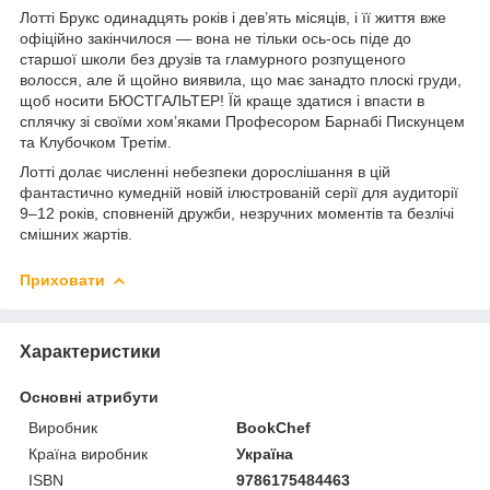
Лотті Брукс одинадцять років і дев’ять місяців, і її життя вже
офіційно закінчилося — вона не тільки ось-ось піде до
старшої школи без друзів та гламурного розпущеного
волосся, але й щойно виявила, що має занадто плоскі груди,
щоб носити БЮСТГАЛЬТЕР! Їй краще здатися і впасти в
сплячку зі своїми хом’яками Професором Барнабі Пискунцем
та Клубочком Третім.
Лотті долає численні небезпеки дорослішання в цій
фантастично кумедній новій ілюстрованій серії для аудиторії
9–12 років, сповненій дружби, незручних моментів та безлічі
смішних жартів.
Приховати
Характеристики
Основні атрибути
Виробник
BookChef
Країна виробник
Україна
ISBN
9786175484463