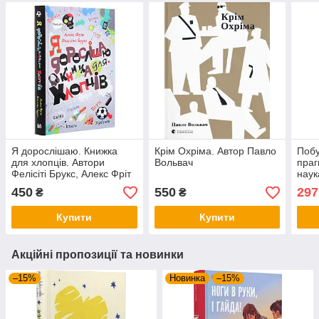
Я дорослішаю. Книжка
Крім Охріма. Автор Павло
Побу
для хлопців. Автори
Вольвач
праг
Фелісіті Брукс, Алекс Фріт
наук
Авто
450
550
297
₴
₴
Опра
Купити
Купити
Акційні пропозиції та новинки
–15%
Новинка
–15%