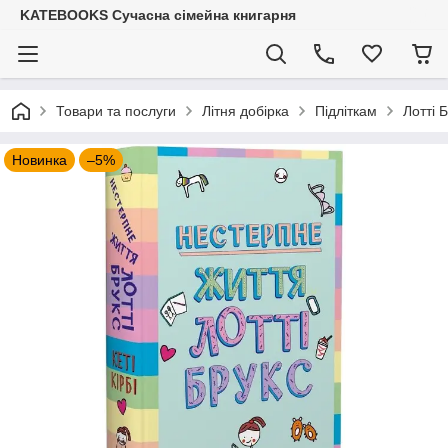
KATEBOOKS Сучасна сімейна книгарня
Товари та послуги
Літня добірка
Підліткам
Лотті 
Новинка
–5%