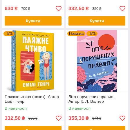
630
332,50
₴
₴
700 ₴
350 ₴
Купити
Купити
–5%
Новинка
–5%
Пляжне чтиво (покет). Автор
Літо порушених правил.
Емілі Генрі
Автор К. Л. Волтер
В наявності
В наявності
332,50
355,30
₴
₴
350 ₴
374 ₴