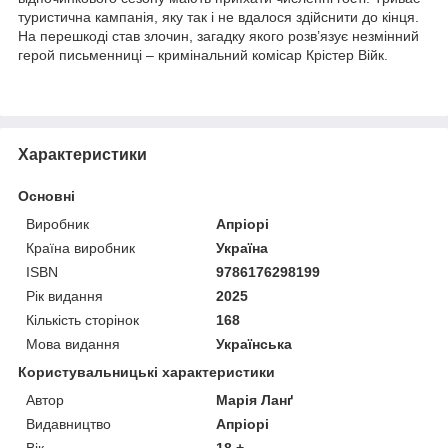
туристична кампанія, яку так і не вдалося здійснити до кінця.
На перешкоді став злочин, загадку якого розв’язує незмінний
герой письменниці – кримінальний комісар Крістер Війк.
Характеристики
Основні
Виробник
Апріорі
Країна виробник
Україна
ISBN
9786176298199
Рік видання
2025
Кількість сторінок
168
Мова видання
Українська
Користувальницькі характеристики
Автор
Марія Ланґ
Видавництво
Апріорі
Вік
18 +