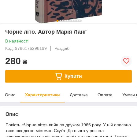
Чорне літо. Автор Марія Ланґ
В наявності
Код: 9786176298199
Роздріб
280
₴
Купити
Опис
Характеристики
Доставка
Оплата
Умови 
Опис
Повість «Чорне літо» вийшла друком 1966 року. У ній описано
тихе шведське містечко Скуґа. До нього у розпал
відпочинкового сезону мають приїхати численні гості. Триває