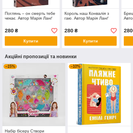
Поглянь – он смерть тебе
Король наш Конвалія з
Бреш
чекає. Автор Марія Ланґ
гаю. Автор Марія Ланґ
Авто
280
280
280
₴
₴
Купити
Купити
Акційні пропозиції та новинки
–15%
–10%
Набір бісеру Створи