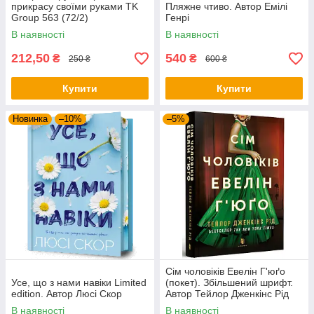
прикрасу своїми руками TK
Пляжне чтиво. Автор Емілі
Group 563 (72/2)
Генрі
В наявності
В наявності
212,50
540
₴
₴
250 ₴
600 ₴
Купити
Купити
Новинка
–10%
–5%
Сім чоловіків Евелін Г'юґо
Усе, що з нами навіки Limited
(покет). Збільшений шрифт.
edition. Автор Люсі Скор
Автор Тейлор Дженкінс Рід
В наявності
В наявності