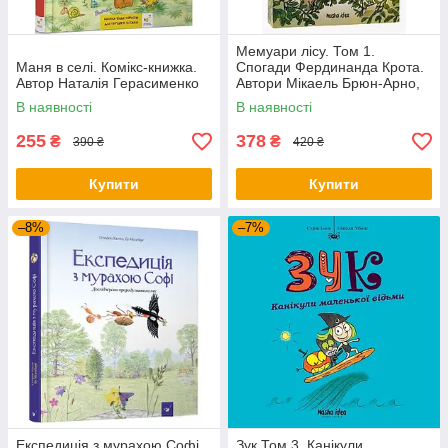
Мемуари лісу. Том 1.
Маня в селі. Комікс-книжка.
Спогади Фердинанда Крота.
Автор Наталія Герасименко
Автори Мікаель Брюн-Арно,
Саное
В наявності
В наявності
255
378
₴
₴
390 ₴
420 ₴
Купити
Купити
–8%
–7%
Експедиція з мурахою Софі.
Зук Том 3. Канікули