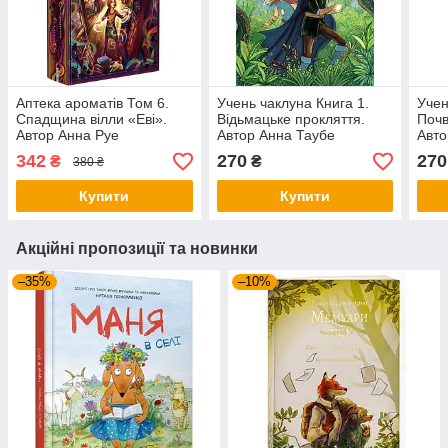
Аптека ароматів Том 6.
Учень чаклуна Книга 1.
Учен
Спадщина вілли «Еві».
Відьмацьке прокляття.
Почв
Автор Анна Руе
Автор Анна Таубе
Авто
342
270
270
₴
₴
380 ₴
Купити
Купити
Акційні пропозиції та новинки
–35%
–10%