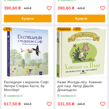
390,60
390,60
₴
₴
420 ₴
420 ₴
Купити
Купити
–5%
Новинка
–5%
Експедиція з мурахою Софі.
Казки Жолудь-лісу. Хованки
Автори Стефан Каста, Бу
для паці. Автор Джулія
Моссберґ
Дональдсон
В наявності
В наявності
617,50
331,55
₴
₴
650 ₴
349 ₴