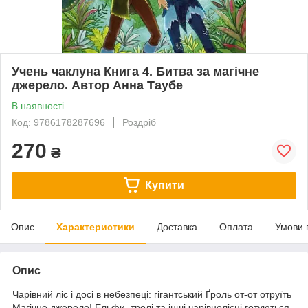
Учень чаклуна Книга 4. Битва за магічне
джерело. Автор Анна Таубе
В наявності
Код: 9786178287696
Роздріб
270
₴
Купити
Опис
Характеристики
Доставка
Оплата
Умови 
Опис
Чарівний ліс і досі в небезпеці: гігантський Ґроль от-от отруїть
Магічне джерело! Ельфи, тролі та інші чарівнолісці готуються