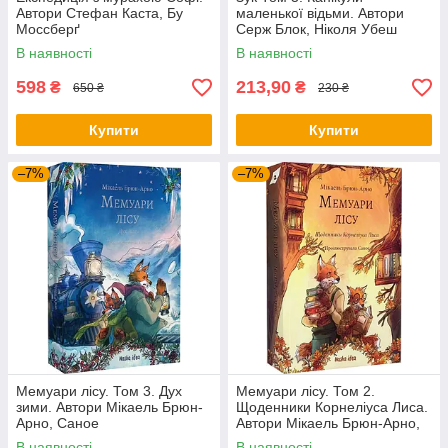
Автори Стефан Каста, Бу
маленької відьми. Автори
Моссберґ
Серж Блок, Ніколя Убеш
В наявності
В наявності
598
213,90
₴
₴
650 ₴
230 ₴
Купити
Купити
–7%
–7%
Мемуари лісу. Том 3. Дух
Мемуари лісу. Том 2.
зими. Автори Мікаель Брюн-
Щоденники Корнеліуса Лиса.
Арно, Саное
Автори Мікаель Брюн-Арно,
Саное
В наявності
В наявності