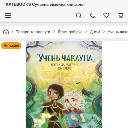
KATEBOOKS Сучасна сімейна книгарня
Товари та послуги
Літня добірка
Дітям
Учень чакл
Новинка