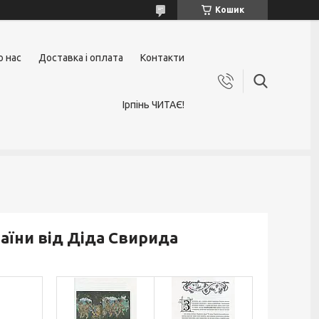
Кошик
о нас
Доставка і оплата
Контакти
Ірпінь ЧИТАЄ!
раїни від Діда Свирида