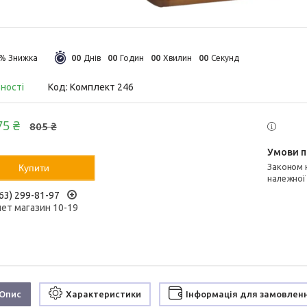
0
0
0
0
0
0
0
0
5%
Днів
Годин
Хвилин
Секунд
вності
Код:
Комплект 246
75 ₴
805 ₴
Законом не передбачено повернення та обмін даного товару
Купити
належної
63) 299-81-97
нет магазин 10-19
Опис
Характеристики
Інформація для замовлен