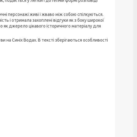
, подається у легкій і дотепній формі розповіді
ричні персонажі живі і жваво між собою спілкуються.
сть і отримала захоплені відгуки як з боку широкої
ано як джерело цікавого історичного матеріалу для
ви на Синіх Водах. В тексті зберігаються особливості