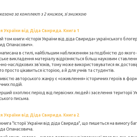
вказана за комплект з 2 книжок, зі знижкою
ія України від Діда Свирида. Книга 1
 том книги «Історія України від діда Свирида» українського блогера
ид Опанасович».
 написана в стилі, найбільшим наближенням за подібністю до якого є
ське викладення матеріалу відрізняється більш науковим ставленн
нно-наслідкових зв’язків, тому може використовуватися як достовір
хто просто цікавиться історією, а й для учнів та студентів.
ивістю авторського жанру є «оживлення» історичних героїв в формат
чних подій.
ерший охоплює період від первісних людей і заселення території Ук
ського письма.
ія України від Діда Свирида. Книга 2
книга "Історії України від діда Свирида", що пишеться на вимогу б
да Опанасовича.