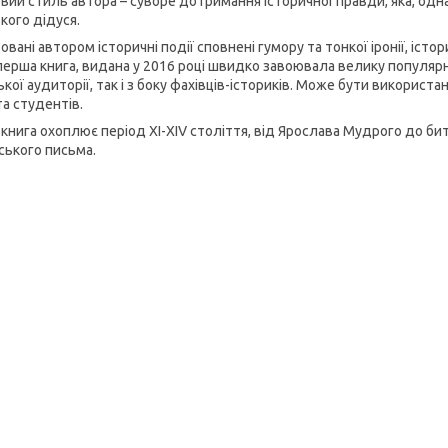
вий стиль автора – суворе дотримання історичної правди, яка, однак
кого дідуся.
вані автором історичні події сповнені гумору та тонкої іронії, істо
 перша книга, видана у 2016 році швидко завоювала велику популярні
кої аудиторії, так і з боку фахівців-істориків. Може бути використ
та студентів.
 книга охоплює період XI-XIV століття, від Ярослава Мудрого до бит
ського письма.