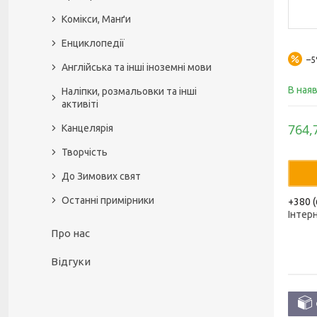
Комікси, Манґи
Енциклопедії
–
Англійська та інші іноземні мови
В ная
Наліпки, розмальовки та інші
активіті
764,
Канцелярія
Творчість
До Зимових свят
Останні примірники
+380 (
Інтер
Про нас
Відгуки