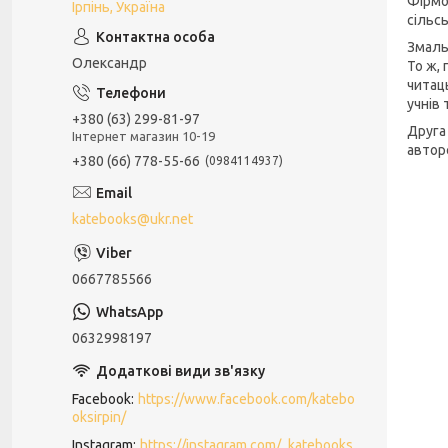
Фірмо
Ірпінь, Україна
сільсь
Змальо
Олександр
То ж,
читаць
учнів 
+380 (63) 299-81-97
Друга
Інтернет магазин 10-19
автор
+380 (66) 778-55-66
0984114937
katebooks@ukr.net
0667785566
0632998197
Facebook
https://www.facebook.com/katebo
oksirpin/
Instagram
https://instagram.com/_katebooks