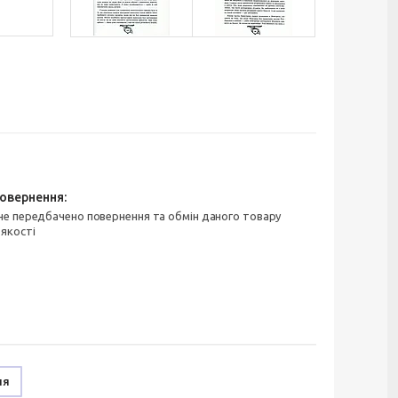
 якості
ня