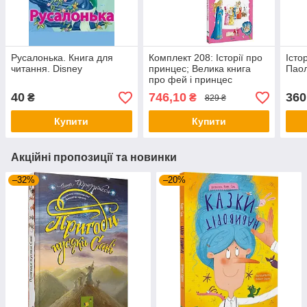
Русалонька. Книга для
Комплект 208: Історії про
Істо
читання. Disney
принцес; Велика книга
Пао
про фей і принцес
40
746,10
360
₴
₴
829 ₴
Купити
Купити
Акційні пропозиції та новинки
–32%
–20%