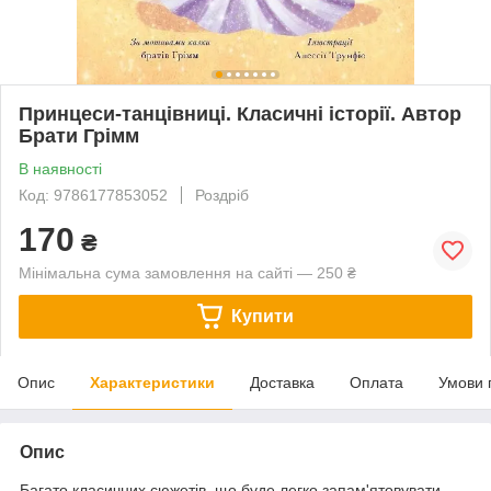
Принцеси-танцівниці. Класичні історії. Автор
Брати Грімм
В наявності
Код: 9786177853052
Роздріб
170
₴
Мінімальна сума замовлення на сайті — 250 ₴
Купити
Опис
Характеристики
Доставка
Оплата
Умови 
Опис
Багато класичних сюжетів, що буде легко запам'ятовувати.