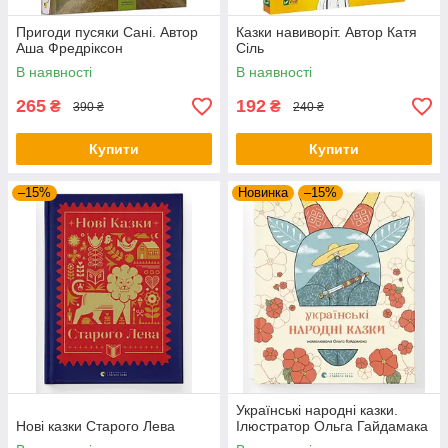
Пригоди пусяки Сані. Автор
Казки навиворіт. Автор Катя
Аша Фредріксон
Сіль
В наявності
В наявності
265
192
₴
₴
390 ₴
240 ₴
Купити
Купити
–15%
Новинка
–15%
Українські народні казки.
Нові казки Старого Лева
Ілюстратор Ольга Гайдамака