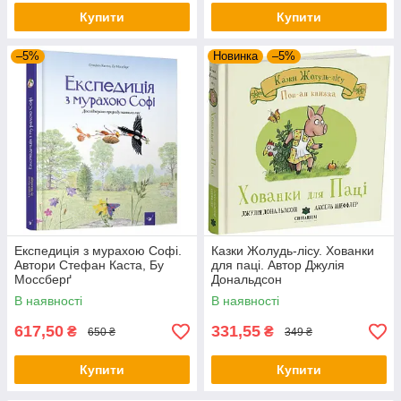
Купити
Купити
–5%
Новинка
–5%
Експедиція з мурахою Софі.
Казки Жолудь-лісу. Хованки
Автори Стефан Каста, Бу
для паці. Автор Джулія
Моссберґ
Дональдсон
В наявності
В наявності
617,50
331,55
₴
₴
650 ₴
349 ₴
Купити
Купити