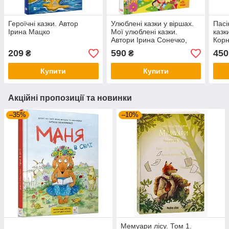
Героїчні казки. Автор
Улюблені казки у віршах.
Пасі
Ірина Мацко
Мої улюблені казки.
казк
Автори Ірина Сонечко,
Корн
Геннадій Меламед
209
590
450
₴
₴
Купити
Купити
Акційні пропозиції та новинки
–35%
–10%
Мемуари лісу. Том 1.