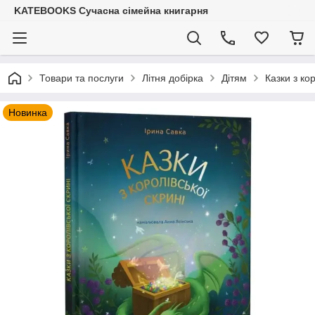
KATEBOOKS Сучасна сімейна книгарня
Товари та послуги
Літня добірка
Дітям
Казки з ко
Новинка