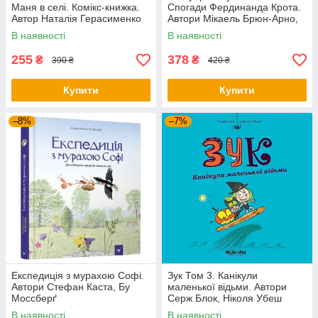
Маня в селі. Комікс-книжка.
Спогади Фердинанда Крота.
Автор Наталія Герасименко
Автори Мікаель Брюн-Арно,
Саное
В наявності
В наявності
255
378
₴
₴
390 ₴
420 ₴
Купити
Купити
–8%
–7%
Експедиція з мурахою Софі.
Зук Том 3. Канікули
Автори Стефан Каста, Бу
маленької відьми. Автори
Моссберґ
Серж Блок, Ніколя Убеш
В наявності
В наявності