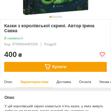
Казки з королівської скрині. Автор Ірина
Савка
В наявності
Код: 9789664483206
Роздріб
400
₴
Купити
Опис
Характеристики
Доставка
Оплата
Умови 
Опис
У цій королівській скрині ховається п’ять казок, у яких живуть
добрі та злі володарі, росте золотий ліс, чудовиська