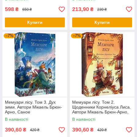
598
213,90
₴
₴
650 ₴
230 ₴
Купити
Купити
–7%
–7%
Мемуари лісу. Том 3. Дух
Мемуари лісу. Том 2.
зими. Автори Мікаель Брюн-
Щоденники Корнеліуса Лиса.
Арно, Саное
Автори Мікаель Брюн-Арно,
Саное
В наявності
В наявності
390,60
390,60
₴
₴
420 ₴
420 ₴