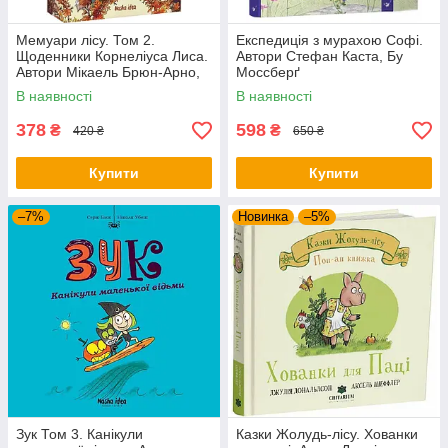
Мемуари лісу. Том 2.
Експедиція з мурахою Софі.
Щоденники Корнеліуса Лиса.
Автори Стефан Каста, Бу
Автори Мікаель Брюн-Арно,
Моссберґ
Саное
В наявності
В наявності
378
598
₴
₴
420 ₴
650 ₴
Купити
Купити
–7%
Новинка
–5%
Зук Том 3. Канікули
Казки Жолудь-лісу. Хованки