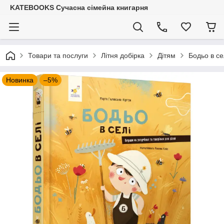
KATEBOOKS Сучасна сімейна книгарня
Товари та послуги
Літня добірка
Дітям
Бодьо в се
Новинка
–5%