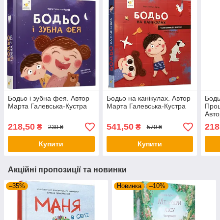
Бодьо і зубна фея. Автор
Бодьо на канікулах. Автор
Бодь
Марта Галевська-Кустра
Марта Галевська-Кустра
Прощ
Авто
Куст
218,50
541,50
218
₴
₴
230 ₴
570 ₴
Купити
Купити
Акційні пропозиції та новинки
–35%
Новинка
–10%