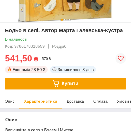
Бодьо в селі. Автор Марта Галевська-Кустра
В наявності
Код: 9786178318659
Роздріб
541,50
₴
570 ₴
Економія
28.50 ₴
Залишилось
8 днів
Купити
Опис
Характеристики
Доставка
Оплата
Умови 
Опис
Вирушайте в село з Бодем i Мисею!