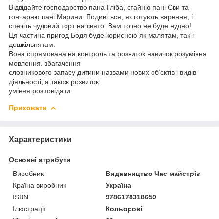
Вiдвiдайте господарство пана Глiба, стайню панi Єви та
гончарню панi Марини. Подивiться, як готують варення, i
спечiть чудовий торт на свято. Вам точно не буде нудно!
Ця частина пригод Бодя буде корисною як малятам, так i
дошкiльнятам.
Вона спрямована на контроль та розвиток навичок розумiння
мовлення, збагачення
словникового запасу дитини назвами нових об’єктiв i видiв
дiяльностi, а також розвиток
умiння розповiдати.
Приховати
Характеристики
Основні атрибути
Виробник
Видавництво Час майстрів
Країна виробник
Україна
ISBN
9786178318659
Ілюстрації
Кольорові