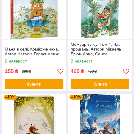
Мемуари лісу. Том 4. Час
Маня в селі. Комікс-книжка.
прощань. Автори Мікаель
Автор Наталія Герасименко
Брюн-Арно, Саное
В наявності
В наявності
255
405
₴
₴
390 ₴
450 ₴
Купити
Купити
–10%
–10%