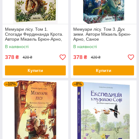
Мемуари лісу. Том 1.
Мемуари лісу. Том 3. Дух
Спогади Фердинанда Крота.
зими. Автори Мікаель Брюн-
Автори Мікаель Брюн-Арно,
Арно, Саное
Саное
В наявності
В наявності
378
378
₴
₴
420 ₴
420 ₴
Купити
Купити
–10%
–8%