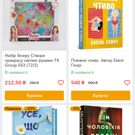
Набір бісеру Створи
прикрасу своїми руками TK
Пляжне чтиво. Автор Емілі
Group 563 (72/2)
Генрі
В наявності
В наявності
212,50
540
₴
₴
250 ₴
600 ₴
Купити
Купити
Новинка
–10%
–5%