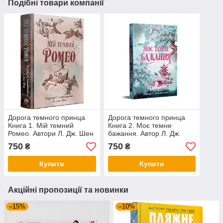
Подібні товари компанії
Дорога темного принца
Дорога темного принца
Книга 1. Мій темний
Книга 2. Моє темне
Ромео. Автори Л. Дж. Шен
бажання. Автор Л. Дж.
, Паркер С. Гантінґтон
Шен , Паркер С.
750
750
₴
₴
Гантінґтон
Купити
Купити
Акційні пропозиції та новинки
–15%
–10%