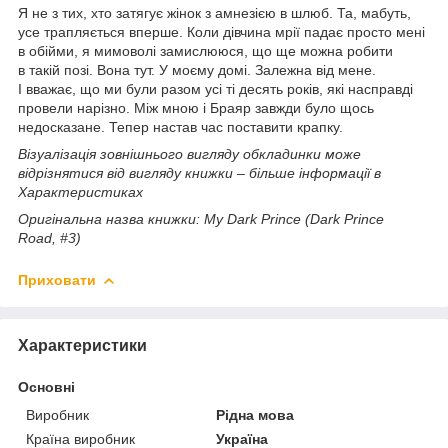
Я не з тих, хто затягує жінок з амнезією в шлюб. Та, мабуть,
усе трапляється вперше. Коли дівчина мрії падає просто мені
в обійми, я мимоволі замислююся, що ще можна робити
в такій позі. Вона тут. У моєму домі. Залежна від мене.
І вважає, що ми були разом усі ті десять років, які насправді
провели нарізно. Між мною і Браяр завжди було щось
недосказане. Тепер настав час поставити крапку.
Візуалізація зовнішнього вигляду обкладинки може
відрізнятися від вигляду книжки – більше інформації в
Характеристиках
Оригінальна назва книжки: My Dark Prince (Dark Prince
Road, #3)
Приховати
Характеристики
Основні
Виробник
Рідна мова
Країна виробник
Україна