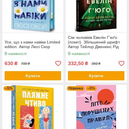
Сім чоловіків Евелін Г'юґо
Усе, що з нами навіки Limited
(покет). Збільшений шрифт.
edition. Автор Люсі Скор
Автор Тейлор Дженкінс Рід
В наявності
В наявності
630
332,50
₴
₴
700 ₴
350 ₴
Купити
Купити
–5%
Новинка
–5%