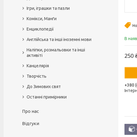
Ігри, іграшки та пазли
Комікси, Манґи
Но
Енциклопедії
В ная
Англійська та інші іноземні мови
Наліпки, розмальовки та інші
250 
активіті
Канцелярія
Творчість
+380 (
До Зимових свят
Інтер
Останні примірники
Про нас
Відгуки