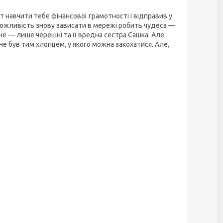
 навчити тебе фінансової грамотності і відправив у
 можливість знову зависати в мережі робить чудеса —
не — лише черешні та її вредна сестра Сашка. Але
 не був тим хлопцем, у якого можна закохатися. Але,