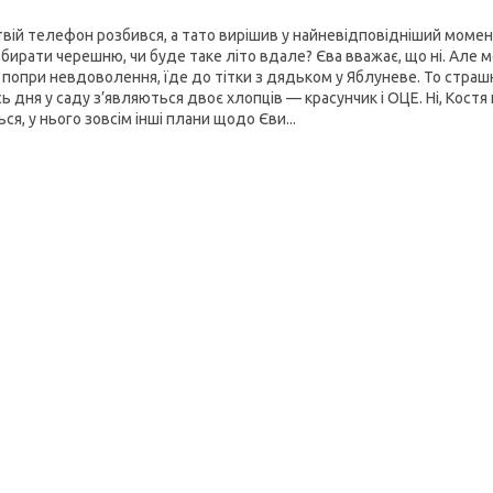
твій телефон розбився, а тато вирішив у найневідповідніший момент
збирати черешню, чи буде таке літо вдале? Єва вважає, що ні. Але
а, попри невдоволення, їде до тітки з дядьком у Яблуневе. То страш
ь дня у саду з’являються двоє хлопців — красунчик і ОЦЕ. Ні, Костя
ся, у нього зовсім інші плани щодо Єви...