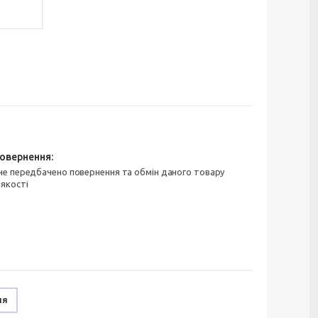
 якості
ня