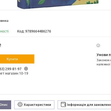
винка
вності
Код:
9789664486276
₴
Купити
Законом не передбачено повернення та обмін даного товару
належної
63) 299-81-97
нет магазин 10-19
Опис
Характеристики
Інформація для замовлен