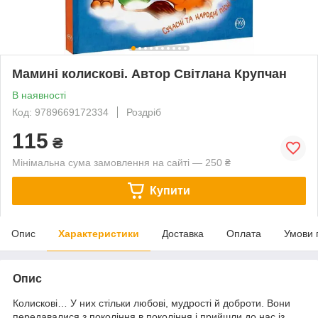
Мамині колискові. Автор Світлана Крупчан
В наявності
Код: 9789669172334
Роздріб
115
₴
Мінімальна сума замовлення на сайті — 250 ₴
Купити
Опис
Характеристики
Доставка
Оплата
Умови 
Опис
Колискові… У них стільки любові, мудрості й доброти. Вони
передавалися з покоління в покоління і прийшли до нас із