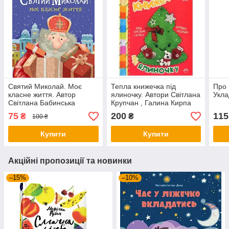
Святий Миколай. Моє
Тепла книжечка під
Про 
класне життя. Автор
ялиночку. Автори Світлана
Укла
Світлана Бабинська
Крупчан , Галина Кирпа
75
200
115
₴
₴
100 ₴
Купити
Купити
Акційні пропозиції та новинки
–15%
–10%