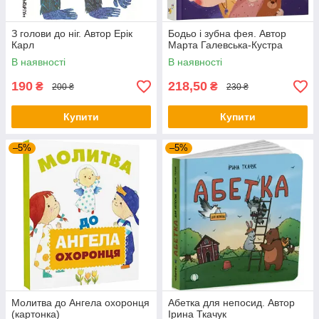
З голови до ніг. Автор Ерік
Бодьо і зубна фея. Автор
Карл
Марта Галевська-Кустра
В наявності
В наявності
190
218,50
₴
₴
200 ₴
230 ₴
Купити
Купити
–5%
–5%
Молитва до Ангела охоронця
Абетка для непосид. Автор
(картонка)
Ірина Ткачук