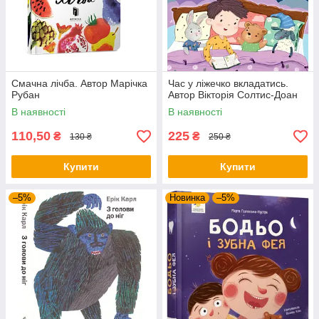
Смачна лічба. Автор Марічка
Час у ліжечко вкладатись.
Рубан
Автор Вікторія Солтис-Доан
В наявності
В наявності
110,50
225
₴
₴
130 ₴
250 ₴
Купити
Купити
–5%
Новинка
–5%