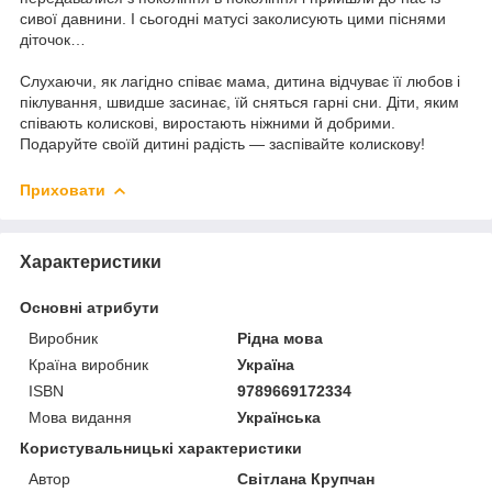
сивої давнини. І сьогодні матусі заколисують цими піснями
діточок…
Слухаючи, як лагідно співає мама, дитина відчуває її любов і
піклування, швидше засинає, їй сняться гарні сни. Діти, яким
співають колискові, виростають ніжними й добрими.
Подаруйте своїй дитині радість — заспівайте колискову!
Приховати
Характеристики
Основні атрибути
Виробник
Рідна мова
Країна виробник
Україна
ISBN
9789669172334
Мова видання
Українська
Користувальницькі характеристики
Автор
Світлана Крупчан