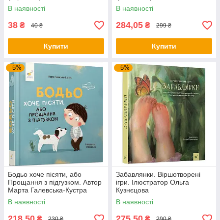
В наявності
В наявності
38
284,05
₴
₴
40 ₴
299 ₴
Купити
Купити
–5%
–5%
Бодьо хоче пісяти, або
Забавлянки. Віршотворені
Прощання з підгузком. Автор
ігри. Ілюстратор Ольга
Марта Галевська-Кустра
Кузнєцова
В наявності
В наявності
218,50
275,50
₴
₴
230 ₴
290 ₴