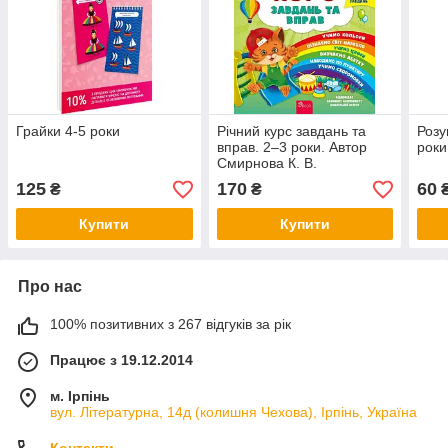
Грайки 4-5 роки
Річний курс завдань та
Розу
вправ. 2–3 роки. Автор
роки
Смирнова К. В.
125
170
60
₴
₴
Купити
Купити
Про нас
100% позитивних з 267 відгуків за рік
Працює з 19.12.2014
м. Ірпінь
вул. Літературна, 14д (колишня Чехова), Ірпінь, Україна