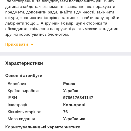
"перетворення" та вибудовувати послідовність дій. В них
дитина знайде такі різноманітні завдання, як: порахувати
предмети, доповнити ряди, знайти відмінності, закінчити
фігури, «написати» історію з картинок, знайти пару, пройти
лабіринти тощо… А зручний Розмір, цупкі сторінки та
обкладинка, кріплення на пружині дають можливість дитині
зручно користуватись блокнотом.
Приховати
Характеристики
Основні атрибути
Виробник
Ранок
Країна виробник
Україна
ISBN
9786176341147
Ілюстрації
Кольорові
Кількість сторінок
76
Мова видання
Українська
Користувальницькі характеристики