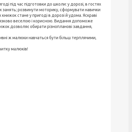
годі під час підготовки до школи: у дорозі, в гостях
х занять; розвинути моторику, сформувати навички
 книжок стане у пригоді в дорозі й удома. Яскраві
’язково веселою і корисною. Видання допоможе
нижок дозволяє обирати різнопланові завдання,
ивні ж малюки навчаться бути більш терплячими,
витку малюків!