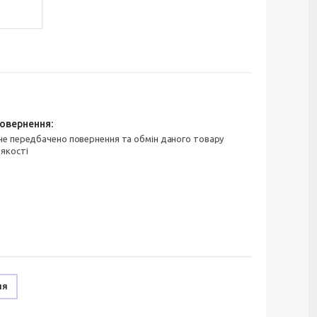
 якості
ня