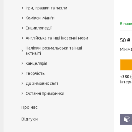
Ігри, іграшки та пазли
Комікси, Манґи
В ная
Енциклопедії
Англійська та інші іноземні мови
50 ₴
Наліпки, розмальовки та інші
Мінім
активіті
Канцелярія
Творчість
+380 (
Інтер
До Зимових свят
Останні примірники
Про нас
Відгуки