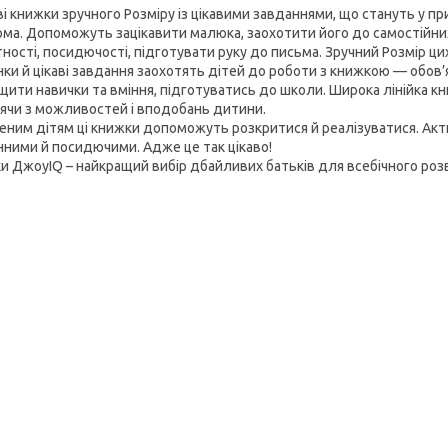
і книжки зручного Розміру із цікавими завданнями, що стануть у при
ома. Допоможуть зацікавити малюка, заохотити його до самостійни
ності, посидючості, підготувати руку до письма. Зручний Розмір цих
ки й цікаві завдання заохотять дітей до роботи з книжкою — обов
щити навички та вміння, підготуватись до школи. Широка лінійка к
ячи з можливостей і вподобань дитини.
еним дітям ці книжки допоможуть розкритися й реалізуватися. Акт
нними й посидючими. Адже це так цікаво!
и ДжоуIQ – найкращий вибір дбайливих батьків для всебічного роз