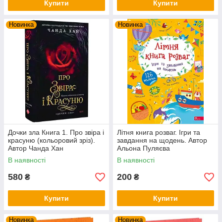
Купити
Купити
Новинка
Новинка
Дочки зла Книга 1. Про звіра і
Літня книга розваг. Ігри та
красуню (кольоровий зріз).
завдання на щодень. Автор
Автор Чанда Хан
Альона Пуляєва
В наявності
В наявності
580
200
₴
₴
Купити
Купити
Новинка
Новинка