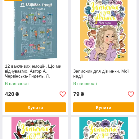
12 важливих емоцій. Що ми
відчуваємо. Автор А.
Записник для дівчинки. Мої
Червінська-Ридель, Л.
надії
Фабісінська, А. Фрончек
В наявності
В наявності
420
79
₴
₴
Купити
Купити