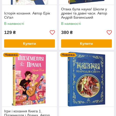
Отака була наука! Школи у
Історія кохання. Автор Ерік
древні та давні часи. Автор
Сіґал
Андрій Бачинський
В наявності
В наявності
129
380
₴
₴
Купити
Купити
Новинка
Новинка
Ігри і кохання Книга 1.
Підземелля і Драма. Автор