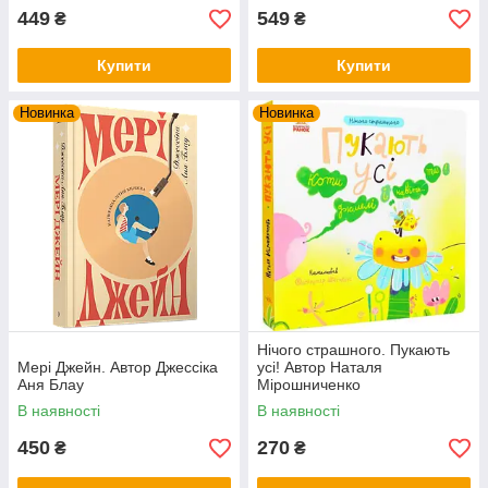
449
549
₴
₴
Купити
Купити
Новинка
Новинка
Нічого страшного. Пукають
Мері Джейн. Автор Джессіка
усі! Автор Наталя
Аня Блау
Мірошниченко
В наявності
В наявності
450
270
₴
₴