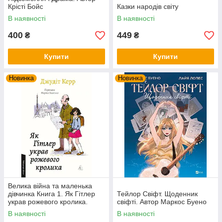
Крісті Бойс
Казки народів світу
В наявності
В наявності
400
449
₴
₴
Купити
Купити
Новинка
Новинка
Велика війна та маленька
дівчинка Книга 1. Як Гітлер
Тейлор Свіфт. Щоденник
украв рожевого кролика.
свіфті. Автор Маркос Буено
Автор Джудіт Керр
В наявності
В наявності