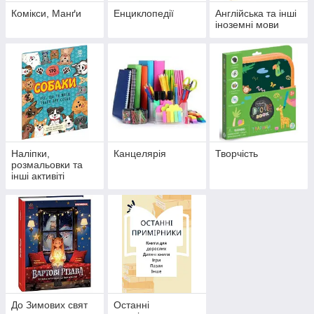
Комікси, Манґи
Енциклопедії
Англійська та інші
іноземні мови
Наліпки,
Канцелярія
Творчість
розмальовки та
інші активіті
До Зимових свят
Останні