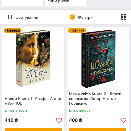
примірники
Сортування
0
Фільтри
Новинка
Новинка
Межи світів Книга 2. Шляхи
Навіки Книга 1. Альфа. Автор
справжніх. Автор Наталія
Ріґан Юр
Гордієнко
В наявності
В наявності
440
400
₴
₴