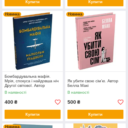
Купити
Купити
Новинка
Новинка
Бомбардувальна мафія.
Мрія, спокуса і найдовша ніч
Як убити свою сім’ю. Автор
Другої cвітової. Автор
Белла Макі
Малкольм Ґладвелл
В наявності
В наявності
400
500
₴
₴
Купити
Купити
Новинка